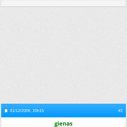
01/12/2006,
20h15
#2
gienas