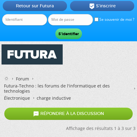
Retour sur Futura
S'inscrire

Se souvenir de moi ?
Forum
Futura-Techno : les forums de l'informatique et des
technologies
Électronique
charge inductive

RÉPONDRE À LA DISCUSSION
Affichage des résultats 1 à 3 sur 3