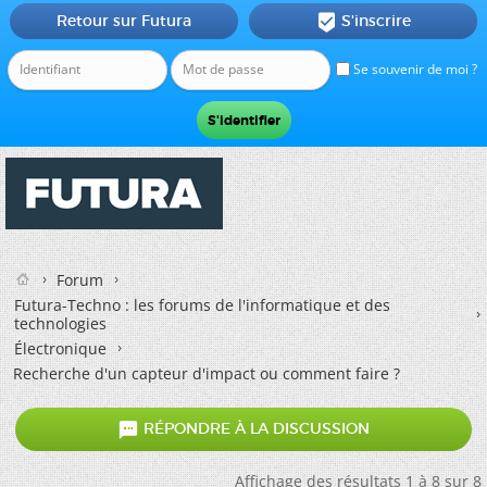
Retour sur Futura
S'inscrire

Se souvenir de moi ?
Forum
Futura-Techno : les forums de l'informatique et des
technologies
Électronique
Recherche d'un capteur d'impact ou comment faire ?

RÉPONDRE À LA DISCUSSION
Affichage des résultats 1 à 8 sur 8