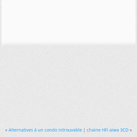
«
Alternatives à un condo introuvable
|
chaine HFi aiwa 3CD
»