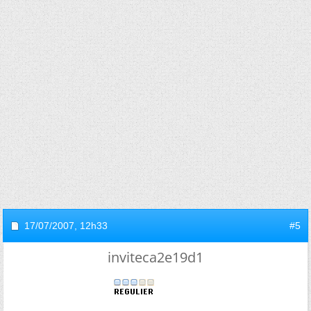
17/07/2007,
12h33
#5
inviteca2e19d1