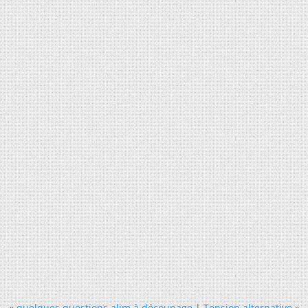
«
quelques questions alim à découpage
|
Tension alternative
»