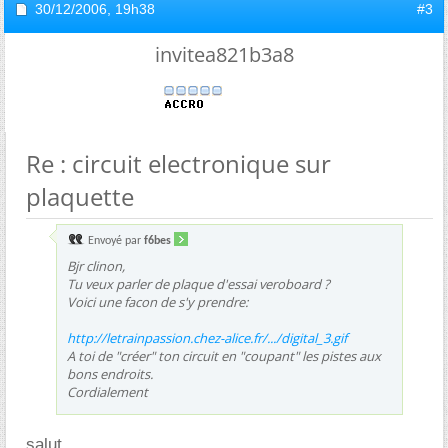
30/12/2006,
19h38
#3
invitea821b3a8
Re : circuit electronique sur
plaquette
Envoyé par
f6bes
Bjr clinon,
Tu veux parler de plaque d'essai veroboard ?
Voici une facon de s'y prendre:
http://letrainpassion.chez-alice.fr/.../digital_3.gif
A toi de "créer" ton circuit en "coupant" les pistes aux
bons endroits.
Cordialement
salut