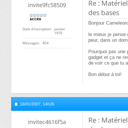
Re : Matérie
invite9fc58509
des bases
Bonjour Cameleon2
Date d'inscription
janvier
1970
le mieux je pense 
peur, dans un doma
Messages
854
Pourquoi pas une 
gadget et ça ne re
de voir ce que tu a
Bon début à toi!
18/01/2007,
14h26
Re : Matérie
invitec4616f5a