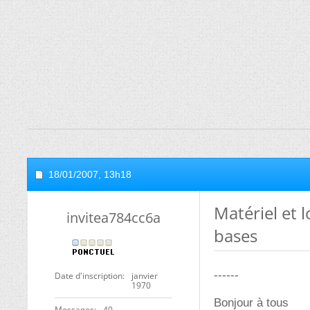
18/01/2007,
13h18
Matériel et 
invitea784cc6a
bases
------
Date d'inscription
janvier
1970
Bonjour à tous
Messages
40