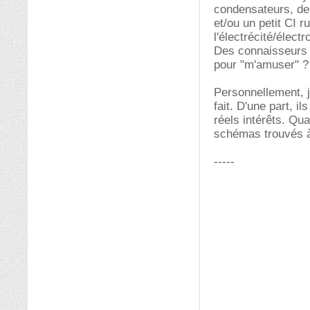
condensateurs, des
et/ou un petit CI r
l'électrécité/élect
Des connaisseurs i
pour "m'amuser" ?
Personnellement, j
fait. D'une part, i
réels intérêts. Qu
schémas trouvés à
-----