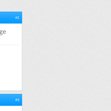
#2
age
#3