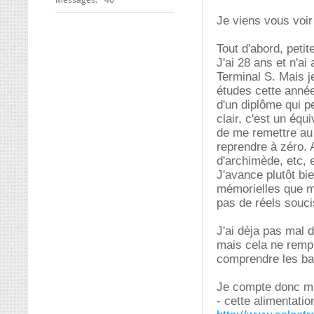
Je viens vous voir
Tout d'abord, petit
J'ai 28 ans et n'a
Terminal S. Mais j
études cette année
d'un diplôme qui p
clair, c'est un éq
de me remettre au n
reprendre à zéro. 
d'archimède, etc, 
J'avance plutôt bie
mémorielles que mon
pas de réels souci
J'ai dèja pas mal d
mais cela ne rempl
comprendre les bas
Je compte donc m'
- cette alimentatio