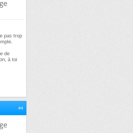
age
e pas trop
emple.
re de
n, à toi
#4
age