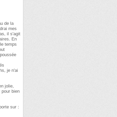
u de la
ndrai mes
, il s'agit
aires. En
 le temps
out
 poussée
tés
s, je n'ai
n jolie,
 pour bien
orte sur :