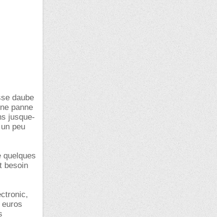
osse daube
Une panne
ns jusque-
t un peu
de quelques
t besoin
ctronic,
 euros
s