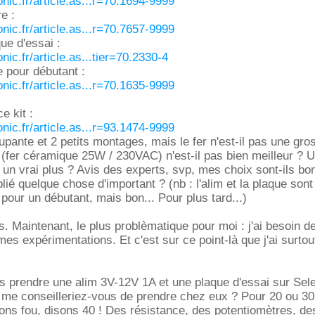
nic.fr/article.as...r=70.1694-9999
re :
nic.fr/article.as...r=70.7657-9999
ue d'essai :
nic.fr/article.as...tier=70.2330-4
e pour débutant :
nic.fr/article.as...r=70.1635-9999
e kit :
nic.fr/article.as...r=93.1474-9999
oupante et 2 petits montages, mais le fer n'est-il pas une gr
 (fer céramique 25W / 230VAC) n'est-il pas bien meilleur ? 
 un vrai plus ? Avis des experts, svp, mes choix sont-ils bo
blié quelque chose d'important ? (nb : l'alim et la plaque son
our un débutant, mais bon... Pour plus tard...)
ls. Maintenant, le plus problèmatique pour moi : j'ai besoin 
s expérimentations. Et c'est sur ce point-là que j'ai surtou
s prendre une alim 3V-12V 1A et une plaque d'essai sur Sele
me conseilleriez-vous de prendre chez eux ? Pour 20 ou 30
yons fou, disons 40 ! Des résistance, des potentiomètres, de