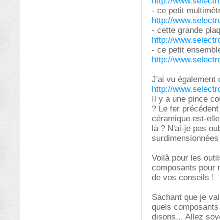
http://www.selectro
- ce petit multimèt
http://www.selectro
- cette grande plaq
http://www.selectro
- ce petit ensembl
http://www.selectro
J'ai vu également c
http://www.selectro
Il y a une pince c
? Le fer précédent
céramique est-elle
là ? N'ai-je pas ou
surdimensionnées p
Voilà pour les outi
composants pour me
de vos conseils !
Sachant que je vai
quels composants 
disons... Allez so