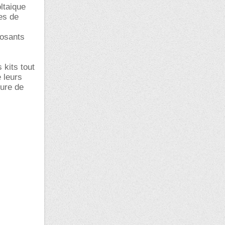
ltaique
ses de
posants
 kits tout
e leurs
ture de