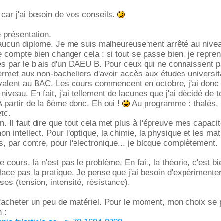
 car j'ai besoin de vos conseils.
e présentation.
i aucun diplome. Je me suis malheureusement arrêté au nivea
e compte bien changer cela : si tout se passe bien, je repre
s par le biais d'un DAEU B. Pour ceux qui ne connaissent pas
ermet aux non-bacheliers d'avoir accès aux études universit
uivalent au BAC. Les cours commencent en octobre, j'ai donc
iveau. En fait, j'ai tellement de lacunes que j'ai décidé de t
A partir de la 6ème donc. Eh oui !
Au programme : thalès,
etc.
n. Il faut dire que tout cela met plus à l'épreuve mes capaci
 intellect. Pour l'optique, la chimie, la physique et les math
s, par contre, pour l'electronique... je bloque complètement.
e cours, là n'est pas le problème. En fait, la théorie, c'est bie
ace pas la pratique. Je pense que j'ai besoin d'expérimenter
es (tension, intensité, résistance).
acheter un peu de matériel. Pour le moment, mon choix se p
n :