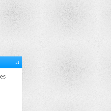
#1
des