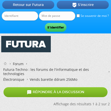
Retour sur Futura
S'inscrire

Se souvenir de moi ?
Forum
Futura-Techno : les forums de l'informatique et des
technologies
Électronique
Vends barette ddram 256Mo

RÉPONDRE À LA DISCUSSION
Affichage des résultats 1 à 2 sur 2