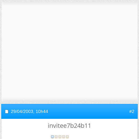
29/04/2003,
10h44
#2
invitee7b24b11