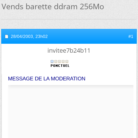
Vends barette ddram 256Mo
28/04/2003,
23h02
#1
invitee7b24b11
MESSAGE DE LA MODERATION