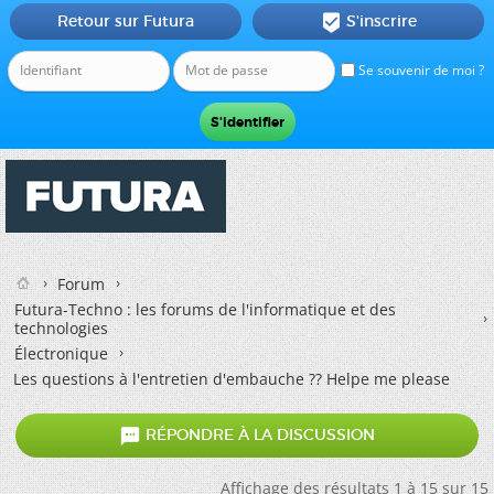
Retour sur Futura
S'inscrire

Se souvenir de moi ?
Forum
Futura-Techno : les forums de l'informatique et des
technologies
Électronique
Les questions à l'entretien d'embauche ?? Helpe me please

RÉPONDRE À LA DISCUSSION
Affichage des résultats 1 à 15 sur 15