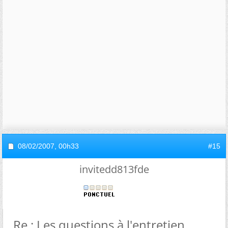
08/02/2007,
00h33
#15
invitedd813fde
Re : Les questions à l'entretien