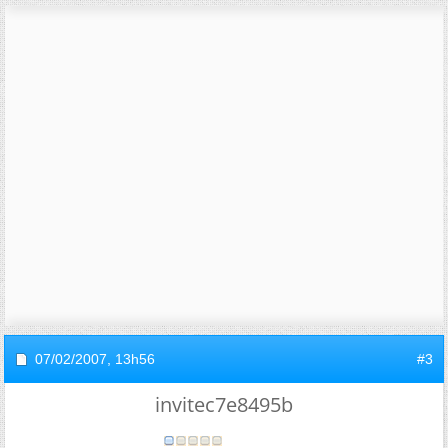
07/02/2007,
13h56
#3
invitec7e8495b