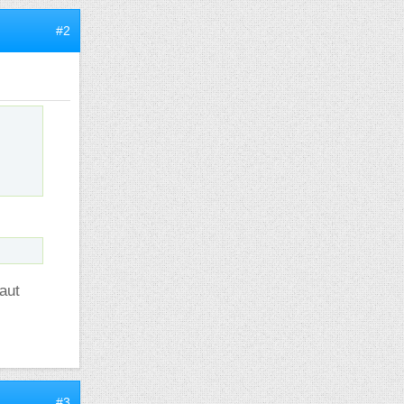
#2
vaut
#3