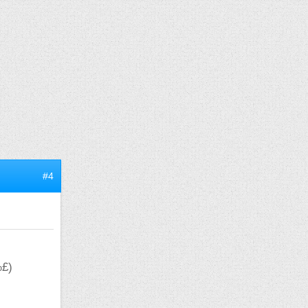
#4
%£)