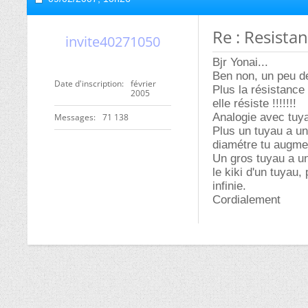
Re : Resistan
invite40271050
Bjr Yonai...
Ben non, un peu de
Date d'inscription
février
Plus la résistanc
2005
elle résiste !!!!!!!
Analogie avec tuya
Messages
71 138
Plus un tuyau a un 
diamétre tu augm
Un gros tuyau a un
le kiki d'un tuyau
infinie.
Cordialement