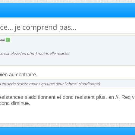
ce... je comprend pas...
osai
nce est élevé (en ohm) moins elle resiste!
bien au contraire.
ces en serie resiste moins qu'une! (leur "ohms" s'additione)
esistances s'additionnent et donc resistent plus. en //, Req 
donc diminue.