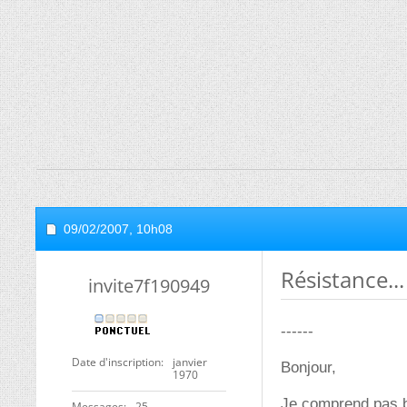
09/02/2007,
10h08
Résistance..
invite7f190949
------
Date d'inscription
janvier
Bonjour,
1970
Je comprend pas bi
Messages
25