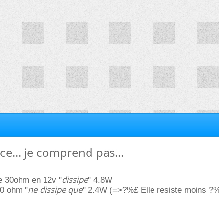
ce... je comprend pas...
dissipe
de 30ohm en 12v "
" 4.8W
ne dissipe que
60 ohm "
" 2.4W (=>?%£ Elle resiste moins ?