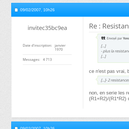
09/02/2007,
10h26
Re : Resistan
invitec35bc9ea
Envoyé par
Yon
Date d'inscription
janvier
[...]
1970
- plus la resista
[...]
Messages
4 713
ce n'est pas vrai, 
[...]- 2 resistan
non, en serie les r
(R1+R2)/(R1*R2) 
09/02/2007,
10h26