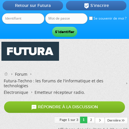
Retour sur Futura
S'inscrire

Se souvenir de moi ?
Forum
Futura-Techno : les forums de l'informatique et des
technologies
Électronique
Emetteur récepteur radio.

RÉPONDRE À LA DISCUSSION
Page 1 sur 3
1
2
Dernière