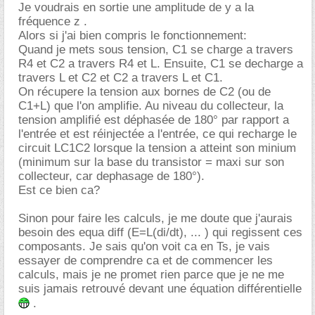
Je voudrais en sortie une amplitude de y a la
fréquence z .
Alors si j'ai bien compris le fonctionnement:
Quand je mets sous tension, C1 se charge a travers
R4 et C2 a travers R4 et L. Ensuite, C1 se decharge a
travers L et C2 et C2 a travers L et C1.
On récupere la tension aux bornes de C2 (ou de
C1+L) que l'on amplifie. Au niveau du collecteur, la
tension amplifié est déphasée de 180° par rapport a
l'entrée et est réinjectée a l'entrée, ce qui recharge le
circuit LC1C2 lorsque la tension a atteint son minium
(minimum sur la base du transistor = maxi sur son
collecteur, car dephasage de 180°).
Est ce bien ca?
Sinon pour faire les calculs, je me doute que j'aurais
besoin des equa diff (E=L(di/dt), ... ) qui regissent ces
composants. Je sais qu'on voit ca en Ts, je vais
essayer de comprendre ca et de commencer les
calculs, mais je ne promet rien parce que je ne me
suis jamais retrouvé devant une équation différentielle
.