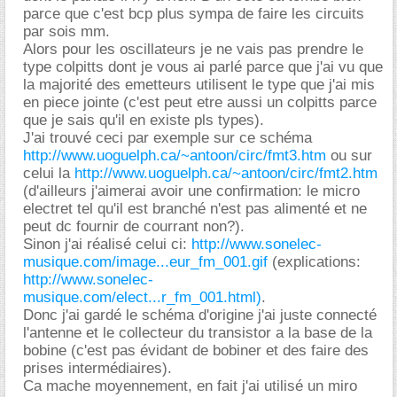
parce que c'est bcp plus sympa de faire les circuits
par sois mm.
Alors pour les oscillateurs je ne vais pas prendre le
type colpitts dont je vous ai parlé parce que j'ai vu que
la majorité des emetteurs utilisent le type que j'ai mis
en piece jointe (c'est peut etre aussi un colpitts parce
que je sais qu'il en existe pls types).
J'ai trouvé ceci par exemple sur ce schéma
http://www.uoguelph.ca/~antoon/circ/fmt3.htm
ou sur
celui la
http://www.uoguelph.ca/~antoon/circ/fmt2.htm
(d'ailleurs j'aimerai avoir une confirmation: le micro
electret tel qu'il est branché n'est pas alimenté et ne
peut dc fournir de courrant non?).
Sinon j'ai réalisé celui ci:
http://www.sonelec-
musique.com/image...eur_fm_001.gif
(explications:
http://www.sonelec-
musique.com/elect...r_fm_001.html)
.
Donc j'ai gardé le schéma d'origine j'ai juste connecté
l'antenne et le collecteur du transistor a la base de la
bobine (c'est pas évidant de bobiner et des faire des
prises intermédiaires).
Ca mache moyennement, en fait j'ai utilisé un miro