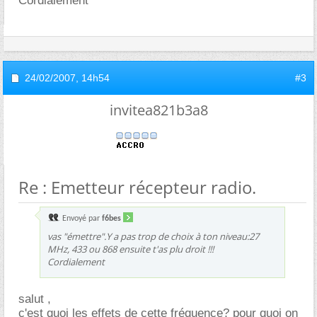
Cordialement
24/02/2007,
14h54
#3
invitea821b3a8
Re : Emetteur récepteur radio.
Envoyé par
f6bes
vas "émettre".Y a pas trop de choix à ton niveau:27
MHz, 433 ou 868 ensuite t'as plu droit !!!
Cordialement
salut ,
c'est quoi les effets de cette fréquence? pour quoi on