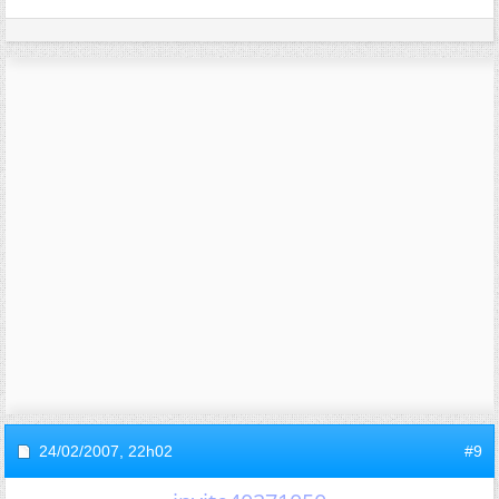
24/02/2007,
22h02
#9