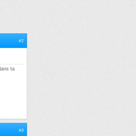
#2
dans ta
#3