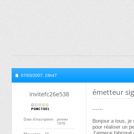
07/03/2007,
19h47
émetteur sig
invitefc26e538
------
Date d'inscription
janvier
Bonjour a tous, je
1970
pour réaliser un pe
J'aimerai fabriqué
Messages
10