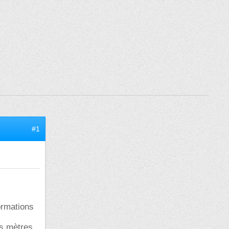
#1
ormations
es mètres