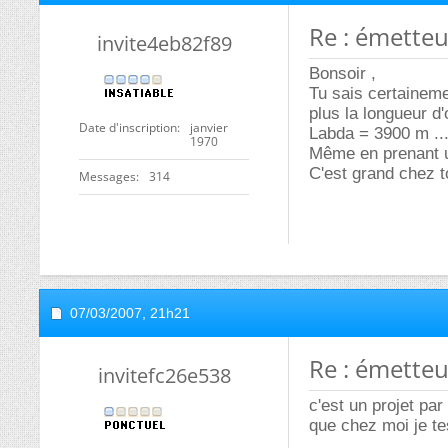
Re : émetteu
invite4eb82f89
Bonsoir ,
Tu sais certainemen
plus la longueur d
Date d'inscription
janvier
Labda = 3900 m ..
1970
Même en prenant un
C'est grand chez t
Messages
314
07/03/2007,
21h21
Re : émetteu
invitefc26e538
c'est un projet par 
que chez moi je tes