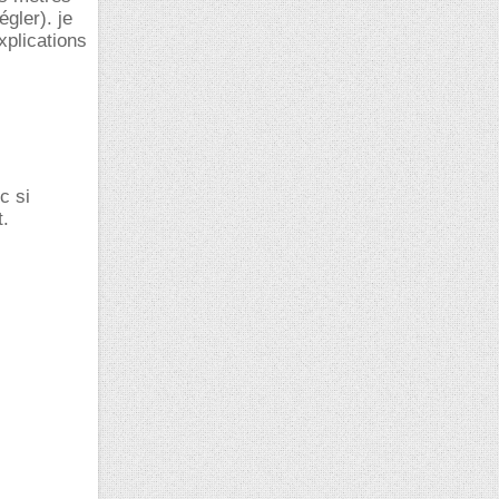
gler). je
xplications
c si
t.