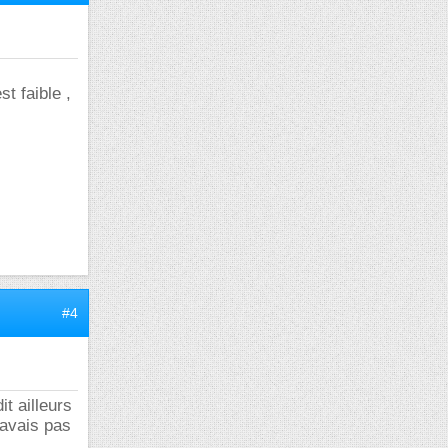
t faible ,
#4
it ailleurs
savais pas