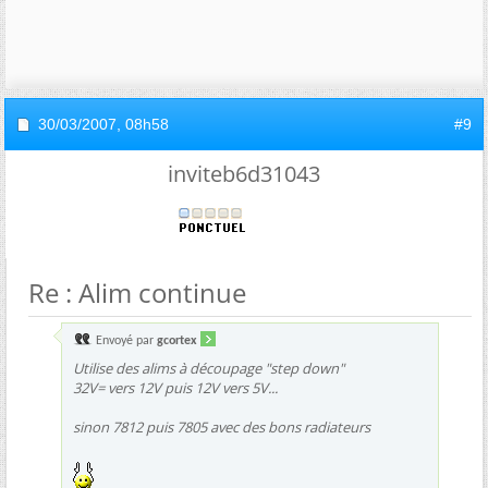
30/03/2007,
08h58
#9
inviteb6d31043
Re : Alim continue
Envoyé par
gcortex
Utilise des alims à découpage "step down"
32V= vers 12V puis 12V vers 5V...
sinon 7812 puis 7805 avec des bons radiateurs