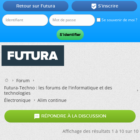
Retour sur Futura
S'inscrire

Se souvenir de moi ?
Forum
Futura-Techno : les forums de l'informatique et des
technologies
Électronique
Alim continue

RÉPONDRE À LA DISCUSSION
Affichage des résultats 1 à 10 sur 10