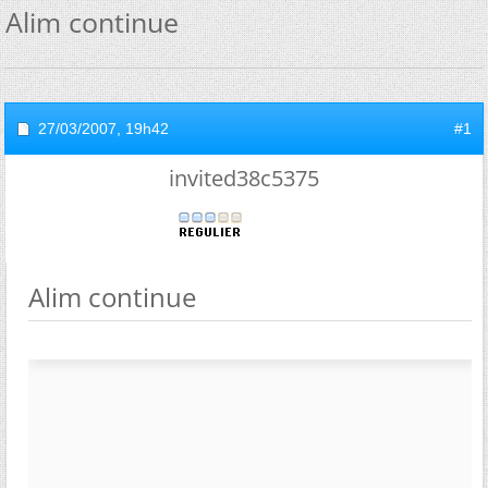
Alim continue
27/03/2007,
19h42
#1
invited38c5375
Alim continue