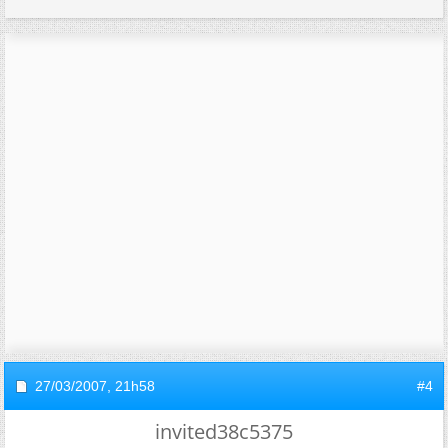
27/03/2007,
21h58
#4
invited38c5375