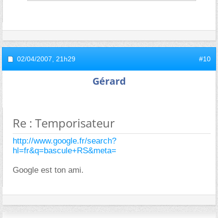
02/04/2007,
21h29
#10
Gérard
Re : Temporisateur
http://www.google.fr/search?
hl=fr&q=bascule+RS&meta=
Google est ton ami.