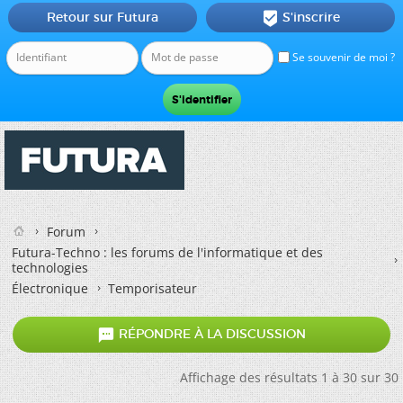
Retour sur Futura
S'inscrire

Se souvenir de moi ?
Forum
Futura-Techno : les forums de l'informatique et des
technologies
Électronique
Temporisateur

RÉPONDRE À LA DISCUSSION
Affichage des résultats 1 à 30 sur 30