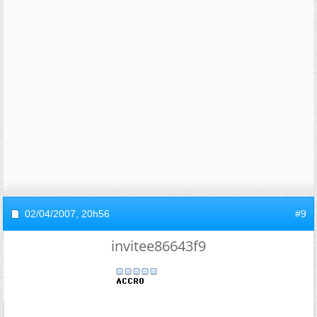
02/04/2007,
20h56
#9
invitee86643f9