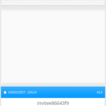
04/04/2007,
10h24
#14
invitee86643f9