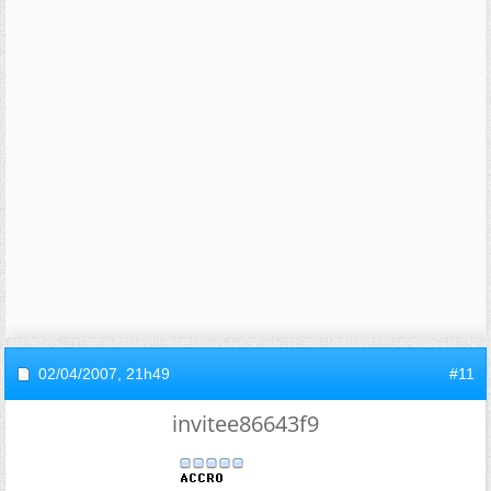
02/04/2007,
21h49
#11
invitee86643f9