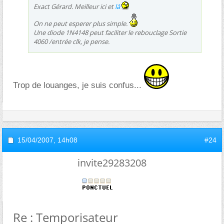
Exact Gérard. Meilleur ici et
là
On ne peut esperer plus simple.
Une diode 1N4148 peut faciliter le rebouclage Sortie
4060 /entrée clk, je pense.
Trop de louanges, je suis confus...
15/04/2007,
14h08
#24
invite29283208
Re : Temporisateur