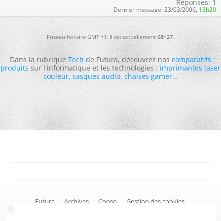
Réponses:
1
Dernier message:
23/03/2006,
13h20
Fuseau horaire GMT +1. Il est actuellement
08h27
.
Dans la rubrique
Tech
de Futura, découvrez nos
comparatifs
produits
sur l'informatique et les technologies :
imprimantes laser
couleur
,
casques audio
,
chaises gamer
...
-
Futura
-
Archives
-
Conso
-
Gestion des cookies
-
Politique de confidentialité
-
Haut de page