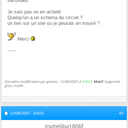
secondes.
Je sais pas ou en acheté
Quelqu'un a un schema du circuit ?
un lien sur un site ou je peurais en trouvé ?
Merci
-----
Dernière modification par gienas ; 12/08/2007 à
21h13
.
Motif:
Supprimé
gras, inutile
12/08/2007,
20h01
#2
invite6ba1806f