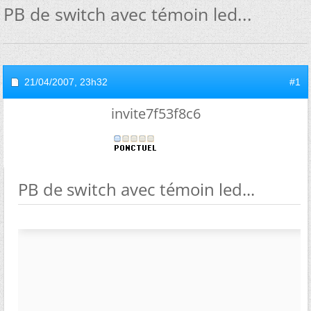
PB de switch avec témoin led...
21/04/2007,
23h32
#1
invite7f53f8c6
PB de switch avec témoin led...