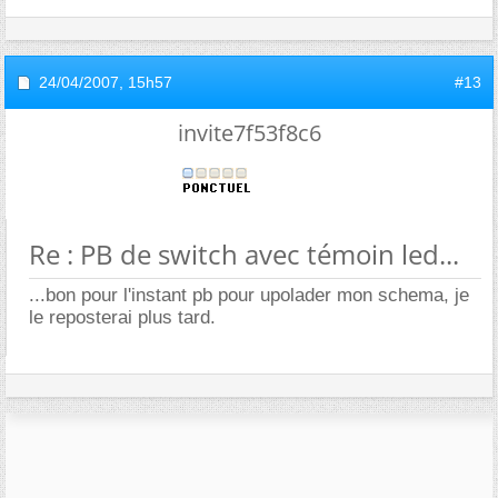
24/04/2007,
15h57
#13
invite7f53f8c6
Re : PB de switch avec témoin led...
...bon pour l'instant pb pour upolader mon schema, je
le reposterai plus tard.