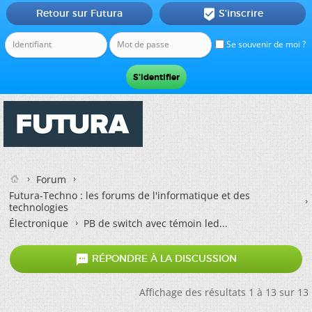
Retour sur Futura
S'inscrire

Se souvenir de moi ?
Forum
Futura-Techno : les forums de l'informatique et des
technologies
Électronique
PB de switch avec témoin led...

RÉPONDRE À LA DISCUSSION
Affichage des résultats 1 à 13 sur 13