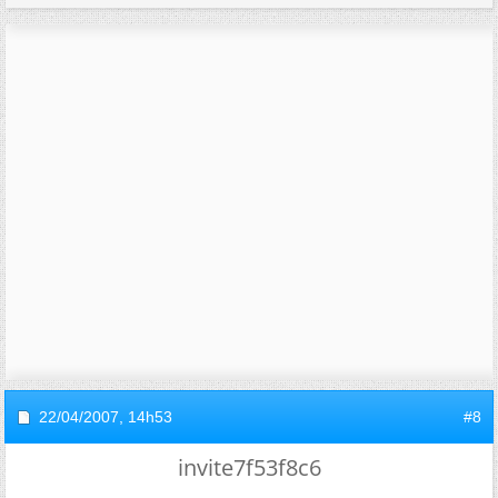
22/04/2007,
14h53
#8
invite7f53f8c6