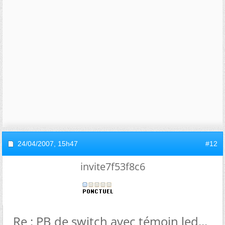
24/04/2007,
15h47
#12
invite7f53f8c6
Re : PB de switch avec témoin led...