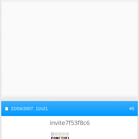
22/04/2007,
11h21
#5
invite7f53f8c6