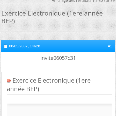
Affichage des résultats 1 à 30 sur 39
Exercice Electronique (1ere année
BEP)
08/05/2007,
14h28
#1
invite06057c31
Exercice Electronique (1ere
année BEP)