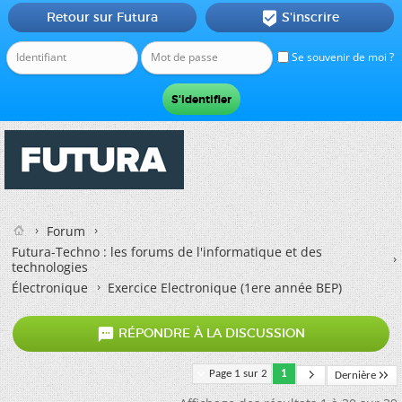
Retour sur Futura
S'inscrire

Se souvenir de moi ?
Forum
Futura-Techno : les forums de l'informatique et des
technologies
Électronique
Exercice Electronique (1ere année BEP)

RÉPONDRE À LA DISCUSSION
Page 1 sur 2
1
Dernière