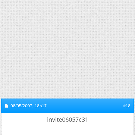
08/05/2007,
18h17
#18
invite06057c31