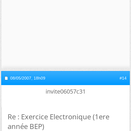
08/05/2007,
18h09
#14
invite06057c31
Re : Exercice Electronique (1ere
année BEP)