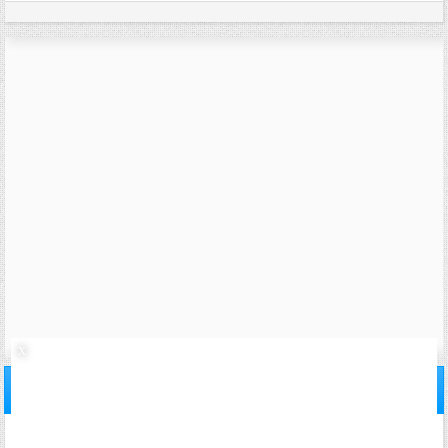
08/05/2007,
18h24
#21
invite06057c31