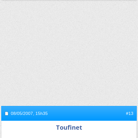
08/05/2007,
15h35
#13
Toufinet