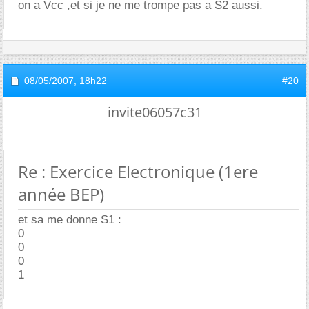
on a Vcc ,et si je ne me trompe pas a S2 aussi.
08/05/2007,
18h22
#20
invite06057c31
Re : Exercice Electronique (1ere
année BEP)
et sa me donne S1 :
0
0
0
1