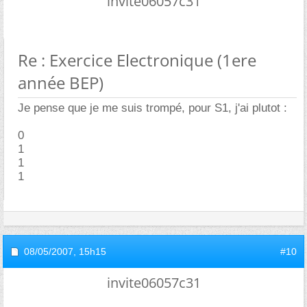
invite06057c31
Re : Exercice Electronique (1ere
année BEP)
Je pense que je me suis trompé, pour S1, j'ai plutot :
0
1
1
1
08/05/2007,
15h15
#10
invite06057c31