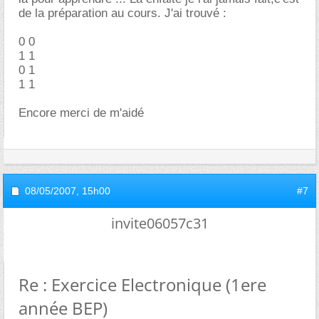
de la préparation au cours. J'ai trouvé :
0 0
1 1
0 1
1 1
Encore merci de m'aidé
08/05/2007,
15h00
#7
invite06057c31
Re : Exercice Electronique (1ere
année BEP)