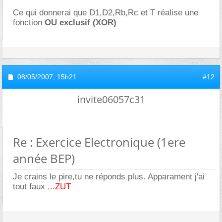
Ce qui donnerai que D1,D2,Rb,Rc et T réalise une
fonction
OU exclusif (XOR)
08/05/2007,
15h21
#12
invite06057c31
Re : Exercice Electronique (1ere
année BEP)
Je crains le pire,tu ne réponds plus. Apparament j'ai
tout faux ...
ZUT