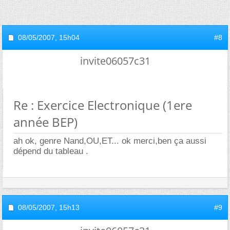
08/05/2007,
15h04
#8
invite06057c31
Re : Exercice Electronique (1ere
année BEP)
ah ok, genre Nand,OU,ET... ok merci,ben ça aussi
dépend du tableau .
08/05/2007,
15h13
#9