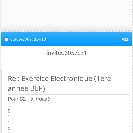
08/05/2007,
15h18
#11
invite06057c31
Re : Exercice Electronique (1ere
année BEP)
Pour S2, j'ai trouvé
0
1
1
0