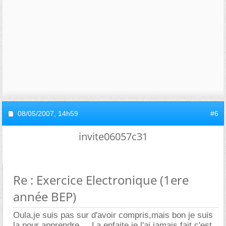
08/05/2007,
14h59
#6
invite06057c31
Re : Exercice Electronique (1ere
année BEP)
Oula,je suis pas sur d'avoir compris,mais bon je suis
la pour apprendre ... La enfaite je l'ai jamais fait,c'est