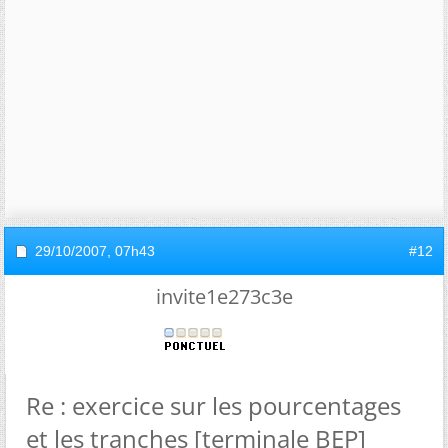
29/10/2007,
07h43
#12
invite1e273c3e
Re : exercice sur les pourcentages
et les tranches [terminale BEP]