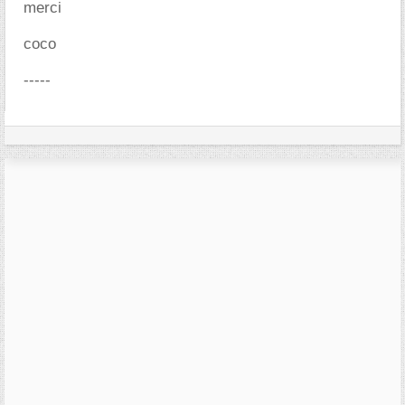
merci
coco
-----