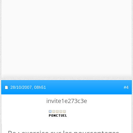
28/10/2007,
08h51
#4
invite1e273c3e