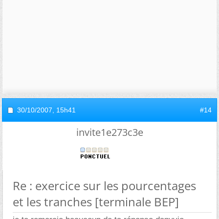
30/10/2007,
15h41
#14
invite1e273c3e
Re : exercice sur les pourcentages
et les tranches [terminale BEP]