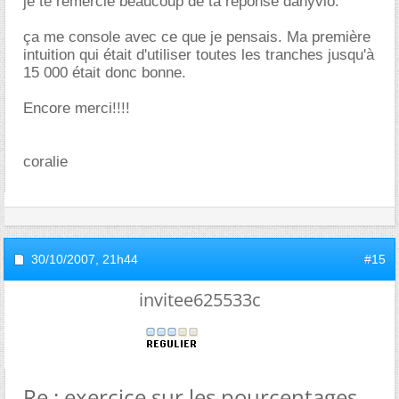
je te remercie beaucoup de ta réponse danyvio.
ça me console avec ce que je pensais. Ma première
intuition qui était d'utiliser toutes les tranches jusqu'à
15 000 était donc bonne.
Encore merci!!!!
coralie
30/10/2007,
21h44
#15
invitee625533c
Re : exercice sur les pourcentages