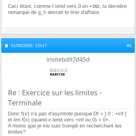
Ceci étant, comme f tend vers 0 en +
, la dernière
remarque de g_h devrait te tirer d'affaire.
31/08/2005,
12h17
#6
invitebd97d45d
Re : Exercice sur les limites -
Terminale
Donc f(x) n'a pas d'asymtote puisque Df = ] 0 ; +inf [
et lim f(x) (quand x tend vers +inf ou 0) = 0+.
A moins que je me suis trompé en recherchant les
limites?