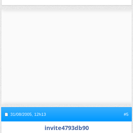
31/08/2005,
12h13
#5
invite4793db90