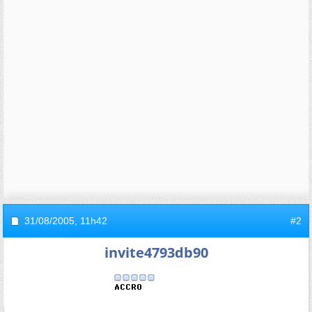
31/08/2005,
11h42
#2
invite4793db90