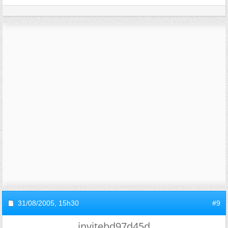
31/08/2005,
15h30
#9
invitebd97d45d