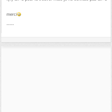
merci
-----