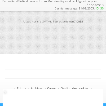
Par invitebd97d45d dans le forum Mathématiques du collège et du lycée
Réponses:
8
Dernier message:
31/08/2005,
15h30
Fuseau horaire GMT +1. Il est actuellement
10h53
.
-
Futura
-
Archives
-
Conso
-
Gestion des cookies
-
Politique de confidentialité
-
Haut de page