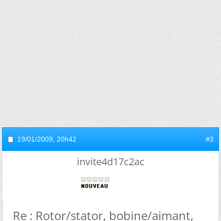
19/01/2009,
20h42
#3
invite4d17c2ac
Re : Rotor/stator, bobine/aimant,