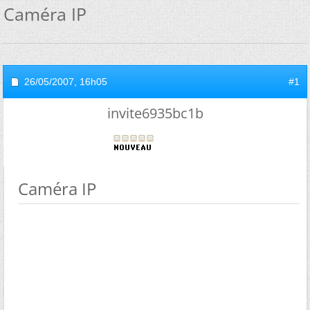
Caméra IP
26/05/2007,
16h05
#1
invite6935bc1b
Caméra IP