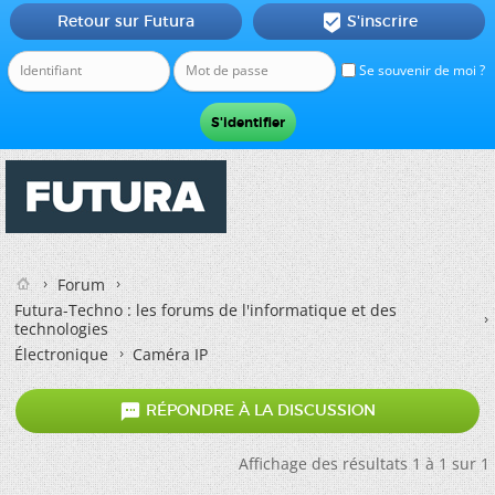
Retour sur Futura
S'inscrire

Se souvenir de moi ?
Forum
Futura-Techno : les forums de l'informatique et des
technologies
Électronique
Caméra IP

RÉPONDRE À LA DISCUSSION
Affichage des résultats 1 à 1 sur 1