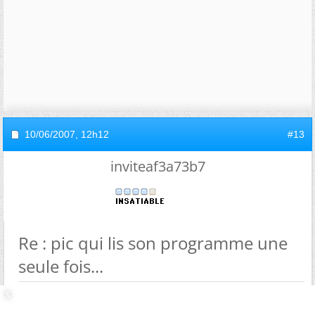
10/06/2007,
12h12
#13
inviteaf3a73b7
Re : pic qui lis son programme une
seule fois...
Envoyé par
Raphael2
merci Katmai, d'accord je ne mets pas en marche le