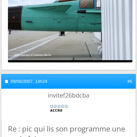
09/06/2007,
14h24
#5
invitef26bdcba
Re : pic qui lis son programme une