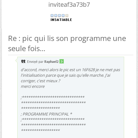
inviteaf3a73b7
Re : pic qui lis son programme une
seule fois...
Envoyé par
Raphael2
d'accord, merci alors le pic est un 16F628 je ne met pas
l'initialisation parce que je sais qu'elle marche. J'ai
corriger, c'est mieux ?
merci encore
;*****************************
******************************
******************
; PROGRAMME PRINCIPAL *
;*****************************
******************************
******************