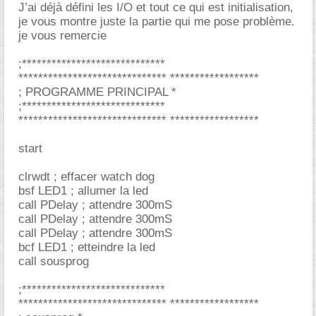
J’ai déjà défini les I/O et tout ce qui est initialisation,
je vous montre juste la partie qui me pose problème.
je vous remercie
;*****************************
****************************** ******************
; PROGRAMME PRINCIPAL *
;*****************************
****************************** ******************
start
clrwdt ; effacer watch dog
bsf LED1 ; allumer la led
call PDelay ; attendre 300mS
call PDelay ; attendre 300mS
call PDelay ; attendre 300mS
bcf LED1 ; etteindre la led
call sousprog
;*****************************
****************************** ******************