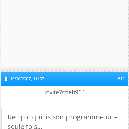
10/06/2007,
11h57
#12
invite7cbeb964
Re : pic qui lis son programme une
seule fois...