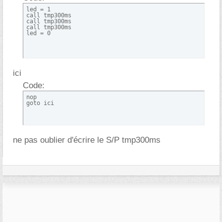
led = 1

call tmp300ms

call tmp300ms

call tmp300ms

led = 0
ici
Code:
nop

goto ici
ne pas oublier d'écrire le S/P tmp300ms