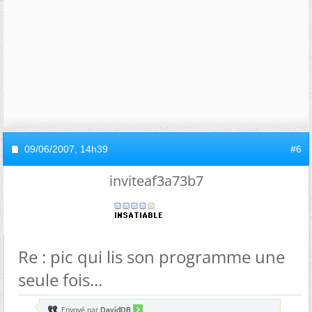
09/06/2007,
14h39
#6
inviteaf3a73b7
Re : pic qui lis son programme une
seule fois...
Envoyé par
DavidDB