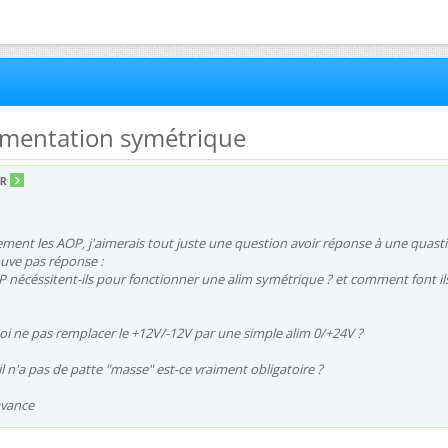
limentation symétrique
.R
ement les AOP, j'aimerais tout juste une question avoir réponse à une quast
ouve pas réponse :
 nécéssitent-ils pour fonctionner une alim symétrique ? et comment font il
oi ne pas remplacer le +12V/-12V par une simple alim 0/+24V ?
l n'a pas de patte "masse" est-ce vraiment obligatoire ?
avance