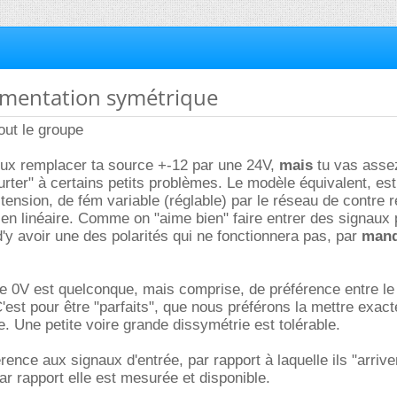
limentation symétrique
out le groupe
eux remplacer ta source +-12 par une 24V,
mais
tu vas asse
urter" à certains petits problèmes. Le modèle équivalent, es
tension, de fém variable (réglable) par le réseau de contre r
é en linéaire. Comme on "aime bien" faire entrer des signaux p
 d'y avoir une des polarités qui ne fonctionnera pas, par
man
nce 0V est quelconque, mais comprise, de préférence entre le 
 C'est pour être "parfaits", que nous préférons la mettre exac
. Une petite voire grande dissymétrie est tolérable.
rence aux signaux d'entrée, par rapport à laquelle ils "arriven
par rapport elle est mesurée et disponible.