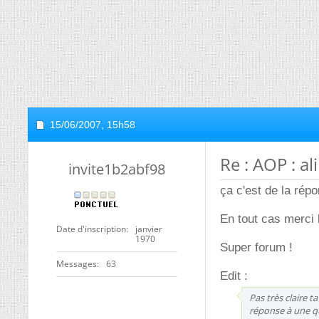
15/06/2007,
15h58
Re : AOP : a
invite1b2abf98
ça c'est de la rép
En tout cas merci 
Date d'inscription
janvier
1970
Super forum !
Messages
63
Edit :
Pas très claire 
réponse à une qu