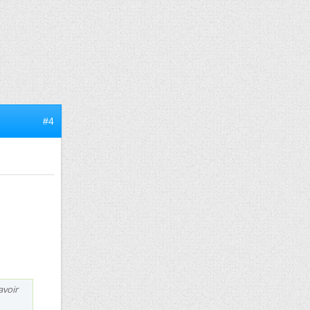
#4
avoir