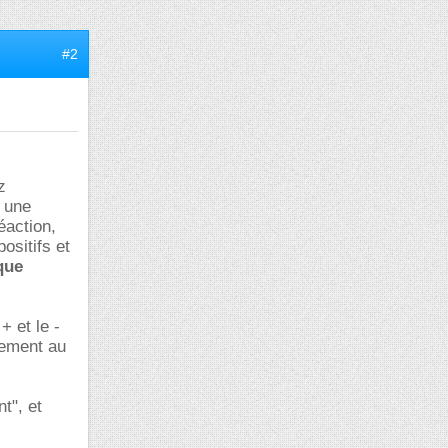
#2
z
t une
éaction,
ositifs et
que
+ et le -
tement au
t", et