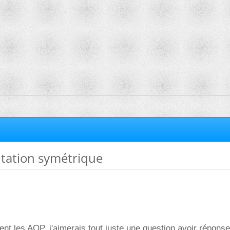
ntation symétrique
ent les AOP, j'aimerais tout juste une question avoir répons