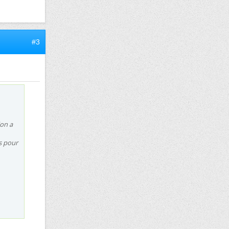
#3
ion a
s pour