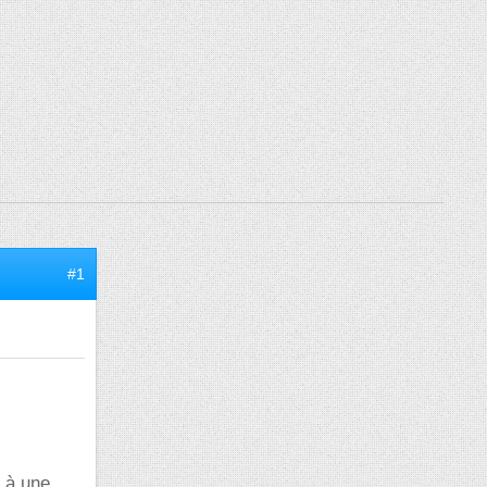
#1
e à une