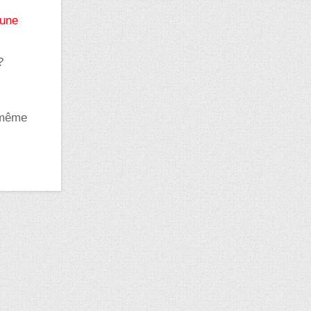
 une
?
 même