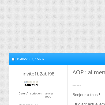
15/06/2007,
15h37
AOP : alime
invite1b2abf98
------
Date d'inscription
janvier
Bonjour à tous !
1970
Etudiant actuellem
Messages
63