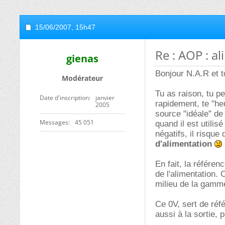
15/06/2007,
15h47
Re : AOP : a
gienas
Bonjour N.A.R et t
Modérateur
Tu as raison, tu p
Date d'inscription
janvier
rapidement, te "he
2005
source "idéale" de 
Messages
45 051
quand il est utilis
négatifs, il risque
d'alimentation
En fait, la référe
de l'alimentation.
milieu de la gamme
Ce 0V, sert de réfé
aussi à la sortie, 