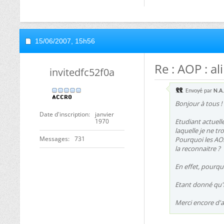
15/06/2007,
15h56
Re : AOP : a
invitedfc52f0a
Envoyé par
N.A
Bonjour à tous !
Date d'inscription
janvier
1970
Etudiant actuell
laquelle je ne tr
Messages
731
Pourquoi les AOP
la reconnaitre ?
En effet, pourqu
Etant donné qu'i
Merci encore d'