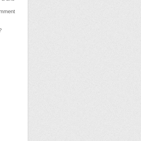
comment
?