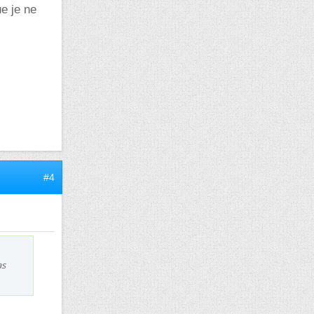
ue je ne
#4
as