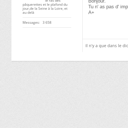
le ras des
Bonjour.
pâquerettes et le plafond du
Tu n' as pas d' im
jour,de la Seine à la Loire, et
A+
au delà
Messages
3 658
Il n'y a que dans le dic