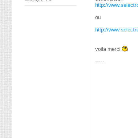
http://www.selectro
ou
http://www.selectro
voila merci
-----