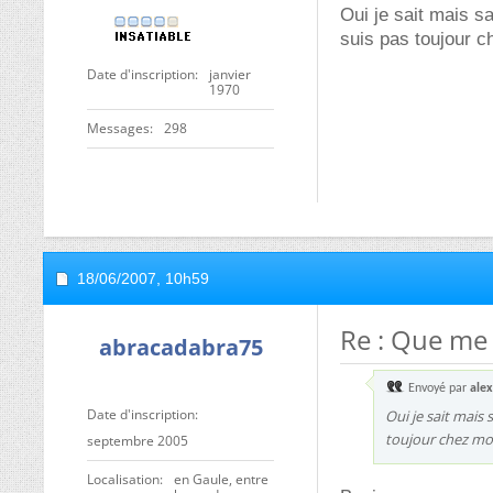
Oui je sait mais s
suis pas toujour ch
Date d'inscription
janvier
1970
Messages
298
18/06/2007,
10h59
Re : Que me 
abracadabra75
Envoyé par
ale
Date d'inscription
Oui je sait mais
toujour chez moi.
septembre 2005
Localisation
en Gaule, entre