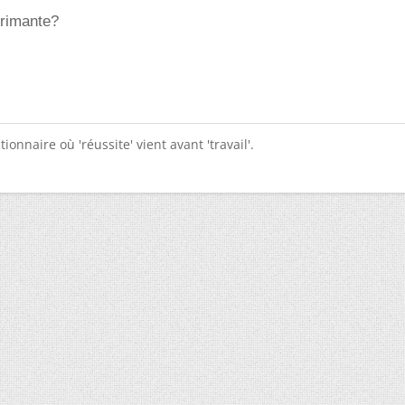
primante?
tionnaire où 'réussite' vient avant 'travail'.