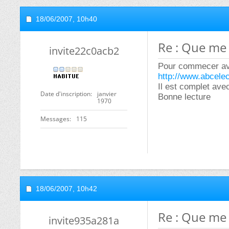
18/06/2007,
10h40
Re : Que me 
invite22c0acb2
Pour commecer avec
http://www.abcelec
Il est complet ave
Date d'inscription
janvier
Bonne lecture
1970
Messages
115
18/06/2007,
10h42
Re : Que me 
invite935a281a