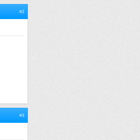
#2
#3