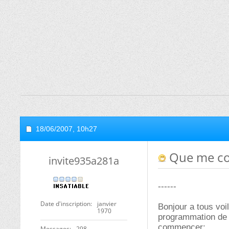
18/06/2007,
10h27
Que me con
invite935a281a
------
Date d'inscription
janvier
Bonjour a tous voil
1970
programmation de p
commencer:
Messages
298