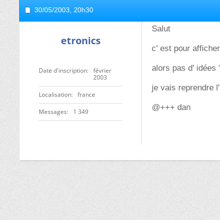
30/05/2003,
20h30
Salut
etronics
c' est pour affiche
alors pas d' idées
Date d'inscription
février
2003
je vais reprendre l
Localisation
france
@+++ dan
Messages
1 349