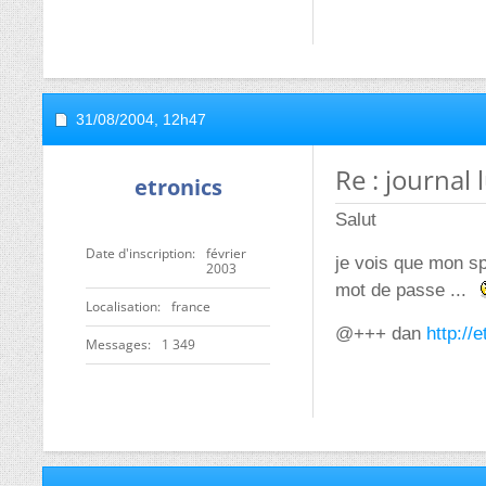
31/08/2004,
12h47
Re : journal
etronics
Salut
Date d'inscription
février
je vois que mon sp
2003
mot de passe ...
Localisation
france
@+++ dan
http://e
Messages
1 349