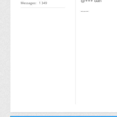
@+++ dan
Messages
1 349
-----