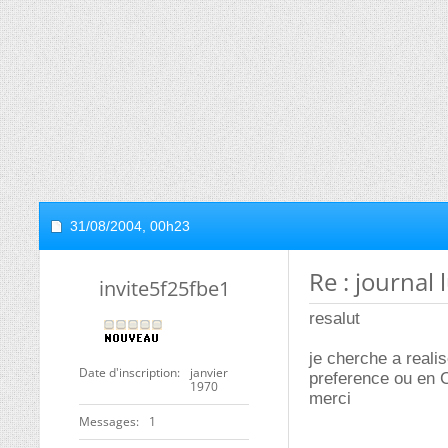
31/08/2004,
00h23
Re : journal
invite5f25fbe1
resalut
je cherche a reali
Date d'inscription
janvier
preference ou en 
1970
merci
Messages
1