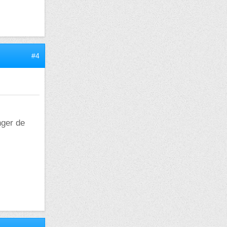
#4
nger de