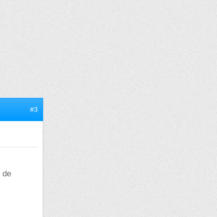
#3
r de