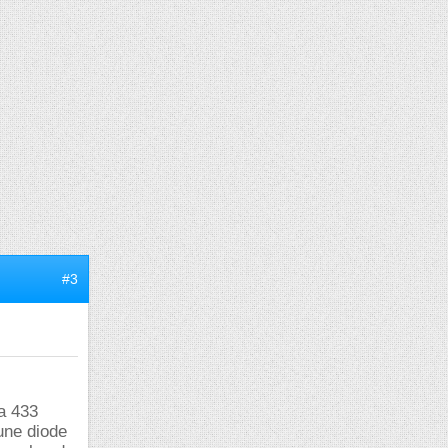
#3
a 433
une diode