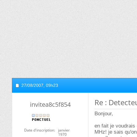
27/08/2007,
09h23
Re : Detecte
invitea8c5f854
Bonjour,
en fait je voudrai
Date d'inscription
janvier
MHz! je sais qu'on
1970