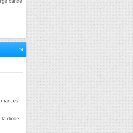
large bande
#4
ormances.
 la diode