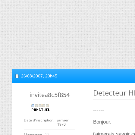
26/08/2007,
20h45
Detecteur H
invitea8c5f854
------
Date d'inscription
janvier
Bonjour,
1970
j'aimerais savoir
Messages
11