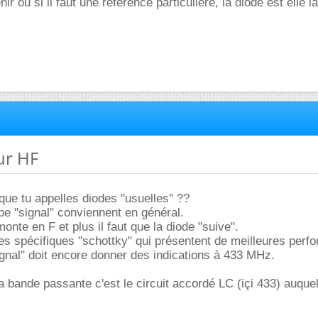
ir ou si il faut une reference particuliere, la diode est elle 
ur HF
que tu appelles diodes "usuelles" ??
pe "signal" conviennent en général.
monte en F et plus il faut que la diode "suive".
des spécifiques "schottky" qui présentent de meilleures perf
gnal" doit encore donner des indications à 433 MHz.
a bande passante c'est le circuit accordé LC (içi 433) auquel