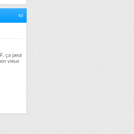
#2
F, ça peut
bon vieux