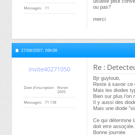
usuelle peut conven
ou pas?
Messages
11
merci
27/08/2007,
09h38
Re : Detecte
invite40271050
Bjr guytoub,
Reste à savoir ce 
Date d'inscription
février
Mais les diodes ty
2005
Bien sur plus l'on 
Il y aussi des dio
Messages
71 138
Mais une diode "si
Ce qui détermine l
doit etre assoçiée.
Bonne journée