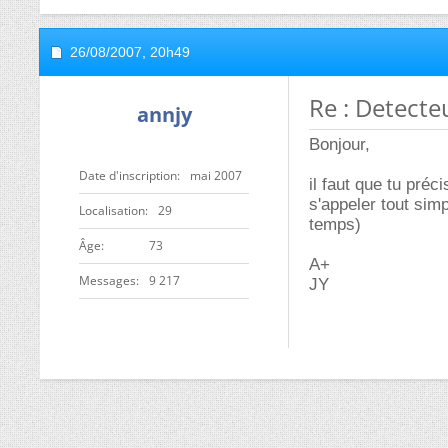
26/08/2007,
20h49
Re : Detecte
annjy
Bonjour,
Date d'inscription
mai 2007
il faut que tu pré
s'appeler tout sim
Localisation
29
temps)
ge
73
A+
Messages
9 217
JY