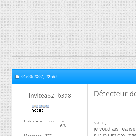
01/03/2007,
22h52
Détecteur d
invitea821b3a8
------
Date d'inscription
janvier
salut,
1970
je voudrais réalis
sur la lumiere invi
Messages
777