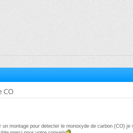
e CO
er un montage pour detecter le monoxyde de carbon (CO) je 
sible merci pour votre conseils