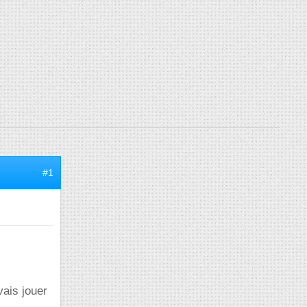
#1
vais jouer