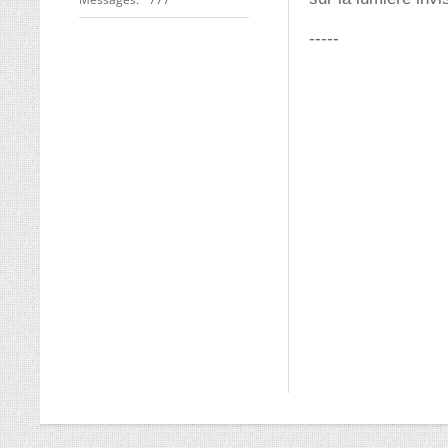
-----