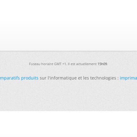
Fuseau horaire GMT +1. Il est actuellement
15h09
.
mparatifs produits
sur l'informatique et les technologies :
imprima