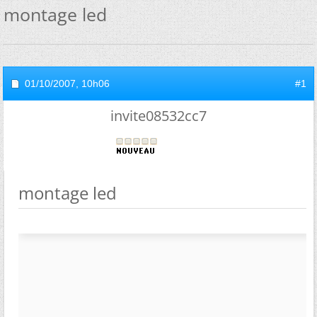
montage led
01/10/2007,
10h06
#1
invite08532cc7
montage led