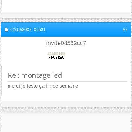
02/10/2007,
05h31
#7
invite08532cc7
Re : montage led
merci je teste ça fin de semaine