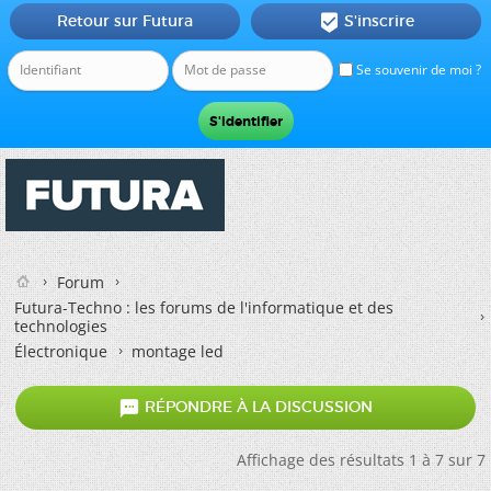
Retour sur Futura
S'inscrire

Se souvenir de moi ?
Forum
Futura-Techno : les forums de l'informatique et des
technologies
Électronique
montage led

RÉPONDRE À LA DISCUSSION
Affichage des résultats 1 à 7 sur 7