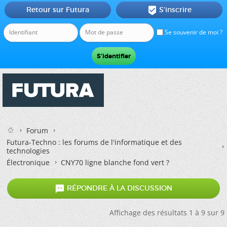
Retour sur Futura
S'inscrire

Se souvenir de moi ?
Forum
Futura-Techno : les forums de l'informatique et des
technologies
Électronique
CNY70 ligne blanche fond vert ?

RÉPONDRE À LA DISCUSSION
Affichage des résultats 1 à 9 sur 9