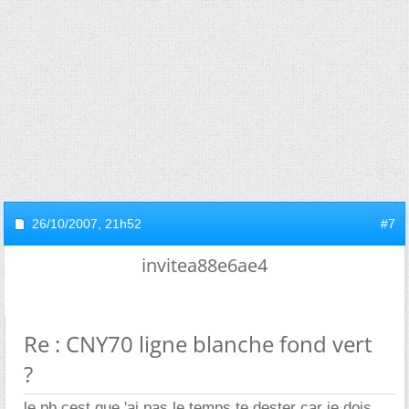
26/10/2007,
21h52
#7
invitea88e6ae4
Re : CNY70 ligne blanche fond vert
?
le pb cest que 'ai pas le temps te dester car je dois