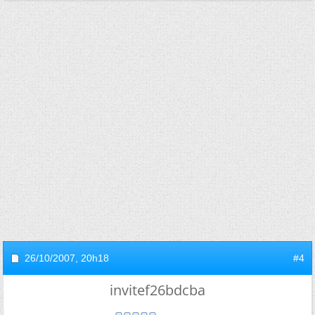
26/10/2007,
20h18
#4
invitef26bdcba