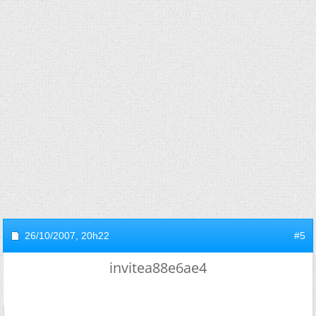
26/10/2007,
20h22
#5
invitea88e6ae4