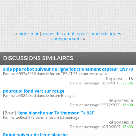
«
aidez moi
|
noms des ampli op et caractéristiques
corespondants
»
DISCUSSIONS SIMILAIRES
aide ppe robot suiveur de ligne:fonctionement capteur CNY70
Par invite597a3066 dans le forum TPE / TIPE et autres travaux
Réponses:
15
Dernier message:
18/02/2013,
22h36
pourquoi fond vert sur rouge
Par invite4021e8ad dans le forum Biologie
Réponses:
6
Dernier message:
23/12/2009,
16h00
[Brun]
ligne blanche sur TV thomson Tx 92F
Par invited5ca1f73 dans le forum Dépannage
Réponses:
0
Dernier message:
10/10/2007,
16h03
Robot suiveur de ligne blanche