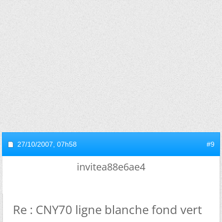
27/10/2007,
07h58
#9
invitea88e6ae4
Re : CNY70 ligne blanche fond vert