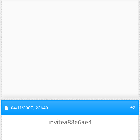
04/11/2007,
22h40
#2
invitea88e6ae4