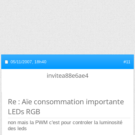
05/11/2007,
18h40
#11
invitea88e6ae4
Re : Aïe consommation importante
LEDs RGB
non mais la PWM c'est pour controler la luminosité
des leds