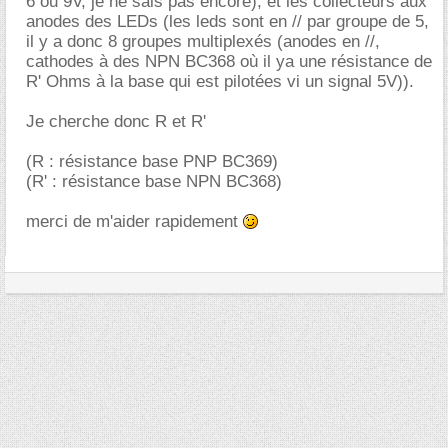
6 ou 9V, je ne sais pas encore), et les collecteurs aux
anodes des LEDs (les leds sont en // par groupe de 5,
il y a donc 8 groupes multiplexés (anodes en //,
cathodes à des NPN BC368 où il ya une résistance de
R' Ohms à la base qui est pilotées vi un signal 5V)).
Je cherche donc R et R'
(R : résistance base PNP BC369)
(R' : résistance base NPN BC368)
merci de m'aider rapidement