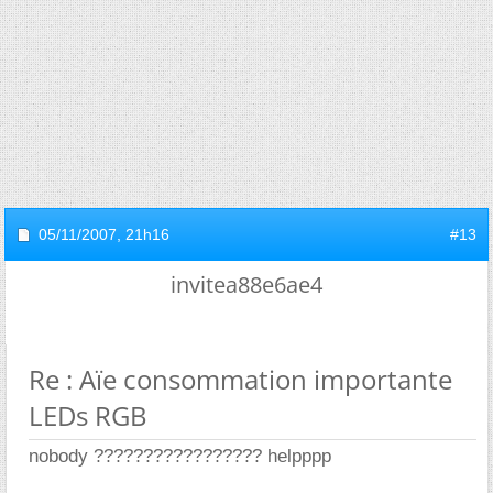
05/11/2007,
21h16
#13
invitea88e6ae4
Re : Aïe consommation importante
LEDs RGB
nobody ????????????????? helpppp