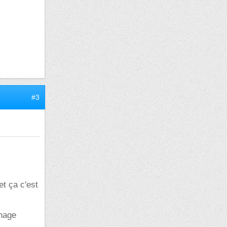
#3
et ça c'est
chage
.