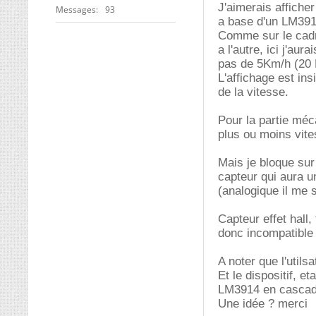
J'aimerais affiche
Messages
93
a base d'un LM391
Comme sur le cadra
a l'autre, ici j'au
pas de 5Km/h (20 
L'affichage est insi
de la vitesse.
Pour la partie méc
plus ou moins vites
Mais je bloque sur 
capteur qui aura u
(analogique il me
Capteur effet hall,
donc incompatible
A noter que l'util
Et le dispositif, 
LM3914 en cascade
Une idée ? merci