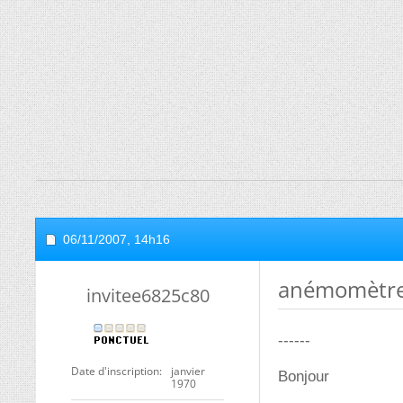
06/11/2007,
14h16
anémomètre
invitee6825c80
------
Date d'inscription
janvier
Bonjour
1970