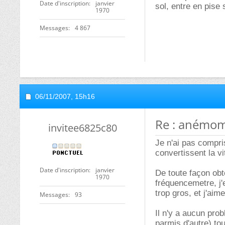
Date d'inscription
janvier
sol, entre en pise 
1970
Messages
4 867
06/11/2007,
15h16
Re : anémom
invitee6825c80
Je n'ai pas compri
convertissent la v
Date d'inscription
janvier
De toute façon obt
1970
fréquencemetre, j'
trop gros, et j'aim
Messages
93
Il n'y a aucun prob
parmis d'autre) tou