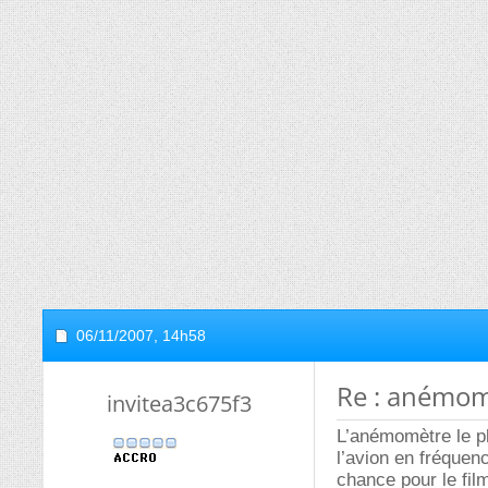
06/11/2007,
14h58
Re : anémom
invitea3c675f3
L’anémomètre le pl
l’avion en fréquenc
chance pour le fil