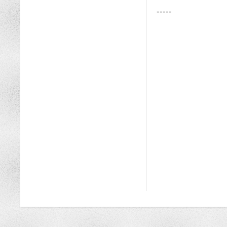
-----