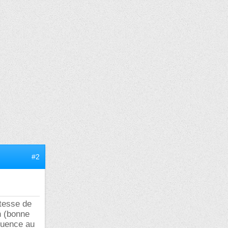
#2
itesse de
on (bonne
équence au