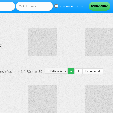
Se souvenir de moi ?
C
es résultats 1 à 30 sur 59
Page 1 sur 2
1
Dernière