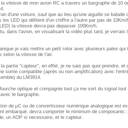
r la vitesse de mon avion RC a travers un bargraphe de 10 
4.
n d'une voiture, sauf que au lieu qu'une aiguille se balade d
rais les LED qui défilent d'un chiffre a l'autre par pas de 10Km
LED) la vitesse devra pas depasser 100Km/h.
tu, dans l'avion, en visualisant la vidéo plus tard, je verrais 
anique je vais mettre un petit rotor avec plusieurs pales qui 
 selon la vitesse de l'air.
la partie "capteur", en effet, je ne sais pas quoi prendre, et 
ne sortie compatible (après ou non amplification) avec l'entr
 semble) du LM3914.
 fourche optique et compagnie tout ça me sort du signal tout 
 avec le bargraphe.
sation de µC ou de convertisseur numérique analogique est ex
etant embarqué, devra comporter le minimum de composants :
, un AOP si necessaire, et le capteur.