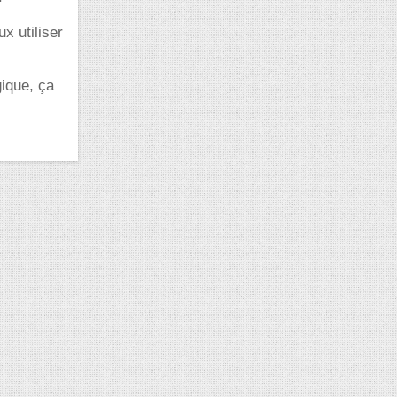
x utiliser
gique, ça