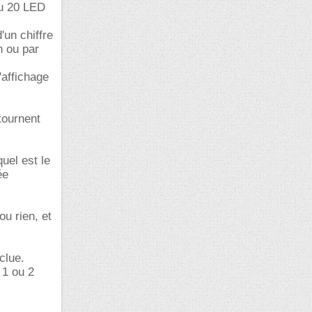
ou 20 LED
'un chiffre
/h ou par
l'affichage
tournent
quel est le
ée
ou rien, et
clue.
 1 ou 2