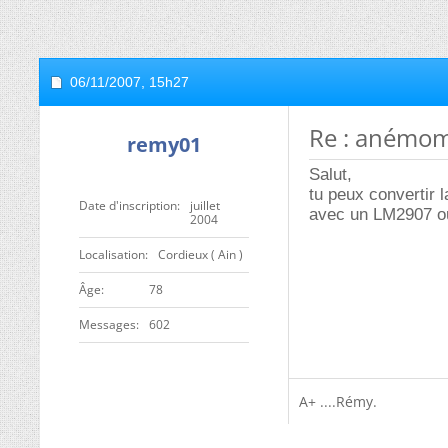
06/11/2007,
15h27
Re : anémom
remy01
Salut,
tu peux convertir 
Date d'inscription
juillet
avec un LM2907 o
2004
Localisation
Cordieux ( Ain )
ge
78
Messages
602
A+ ....Rémy.