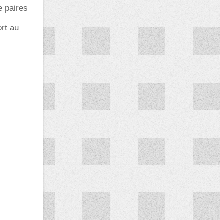
e paires
ort au