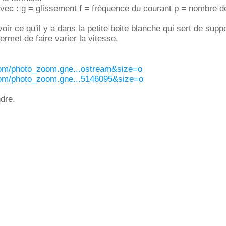
 avec : g = glissement f = fréquence du courant p = nombre d
oir ce qu'il y a dans la petite boite blanche qui sert de supp
permet de faire varier la vitesse.
.com/photo_zoom.gne...ostream&size=o
.com/photo_zoom.gne...5146095&size=o
dre.