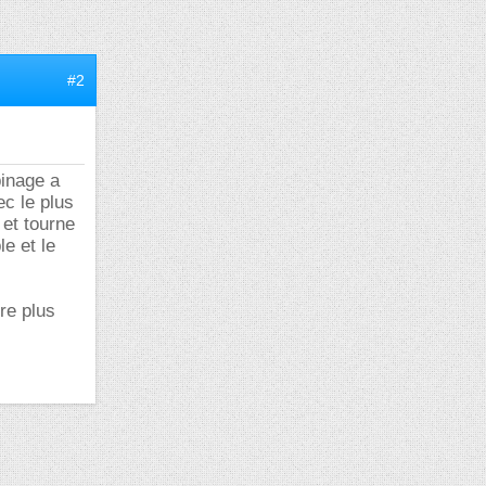
#2
binage a
ec le plus
 et tourne
e et le
re plus