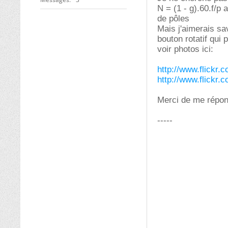
N = (1 - g).60.f/p
de pôles
Mais j'aimerais sav
bouton rotatif qui 
voir photos ici:
http://www.flickr
http://www.flickr
Merci de me répon
-----