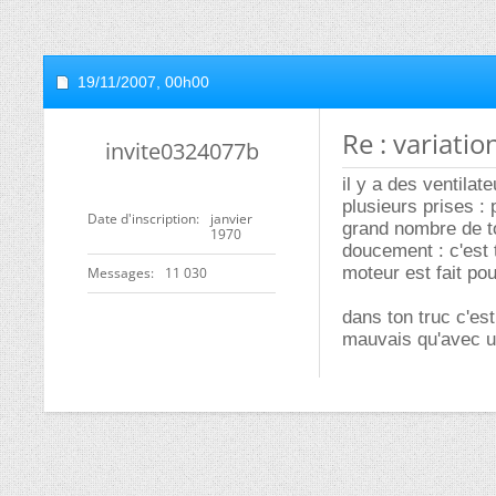
19/11/2007,
00h00
Re : variatio
invite0324077b
il y a des ventila
plusieurs prises : 
Date d'inscription
janvier
grand nombre de to
1970
doucement : c'est 
moteur est fait po
Messages
11 030
dans ton truc c'es
mauvais qu'avec u