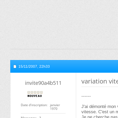
15/11/2007,
22h33
variation vit
invite90a4b511
------
Date d'inscription
janvier
J'ai démonté mon ve
1970
vitesse. C'est un 
Je ne cherche pas 
Messages
3