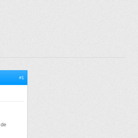
#1
 de