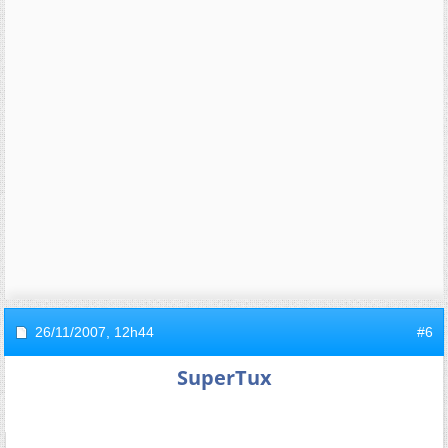
26/11/2007,
12h44
#6
SuperTux