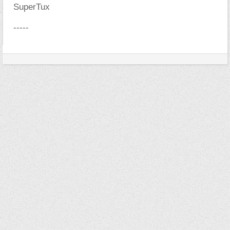
SuperTux
-----