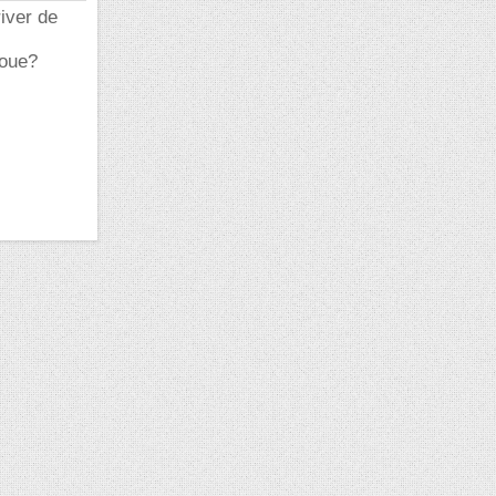
river de
roue?