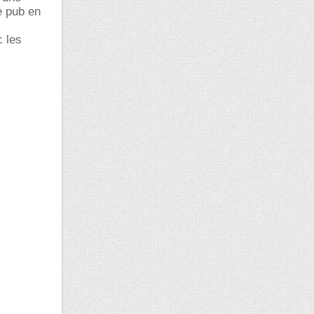
e pub en
c les