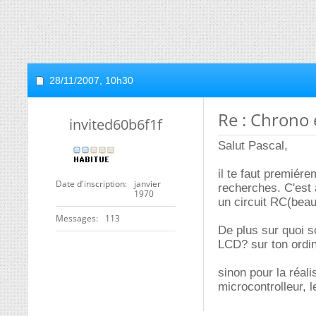
28/11/2007,
10h30
Re : Chrono 
invited60b6f1f
Salut Pascal,
il te faut premiére
Date d'inscription
janvier
recherches. C'est à
1970
un circuit RC(bea
Messages
113
De plus sur quoi s
LCD? sur ton ordi
sinon pour la réali
microcontrolleur, l