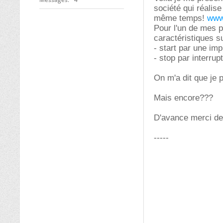
société qui réalis
même temps!
www
Pour l'un de mes p
caractéristiques s
- start par une im
- stop par interru
On m'a dit que je p
Mais encore???
D'avance merci de 
-----