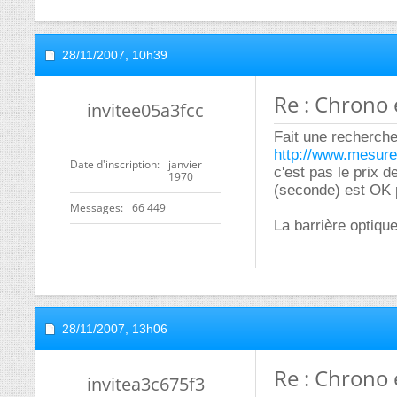
28/11/2007,
10h39
Re : Chrono 
invitee05a3fcc
Fait une recherche
http://www.mesure
Date d'inscription
janvier
c'est pas le prix 
1970
(seconde) est OK p
Messages
66 449
La barrière optiqu
28/11/2007,
13h06
Re : Chrono 
invitea3c675f3