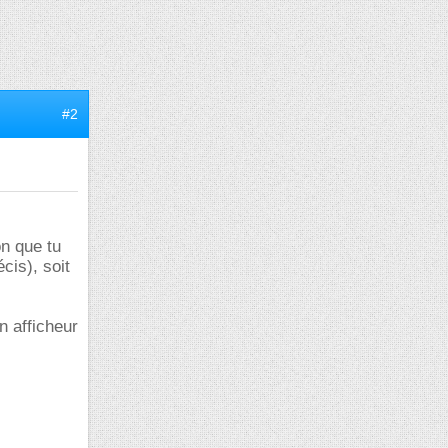
#2
on que tu
cis), soit
n afficheur