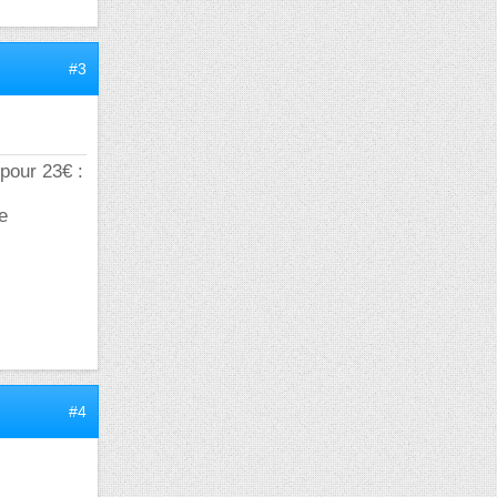
#3
pour 23€ :
e
#4