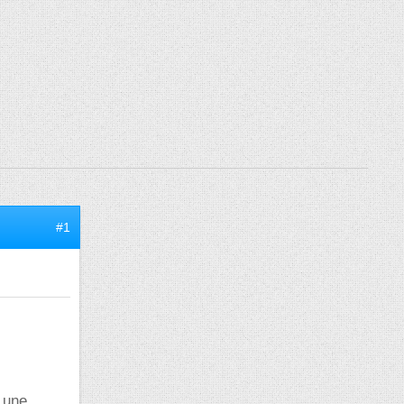
#1
s une