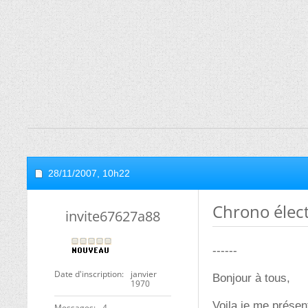
28/11/2007,
10h22
Chrono élec
invite67627a88
------
Date d'inscription
janvier
Bonjour à tous,
1970
Voila je me présent
Messages
4