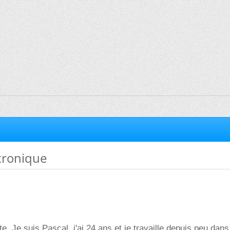
tronique
e. Je suis Pascal, j'ai 24 ans et je travaille depuis peu dan