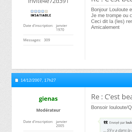
invite4e72d391
Bonjour Louloute e
Je me trompe ou ce
Ceci dit la (les) 
Date d'inscription
janvier
Amicalement
1970
Messages
309
14/12/2007,
17h27
Re : C’est be
gienas
Bonsoir louloute/Q
Modérateur
Date d'inscription
janvier
Envoyé par
lou
2005
... S’il y a dans