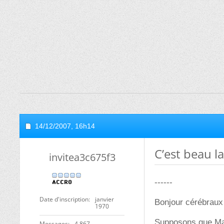
14/12/2007,
16h14
C’est beau la
invitea3c675f3
------
Date d'inscription
janvier
Bonjour cérébraux
1970
Supposons que Mach
Messages
4 867