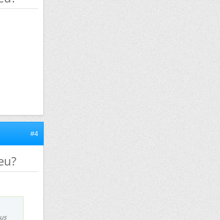
#4
peu?
ous