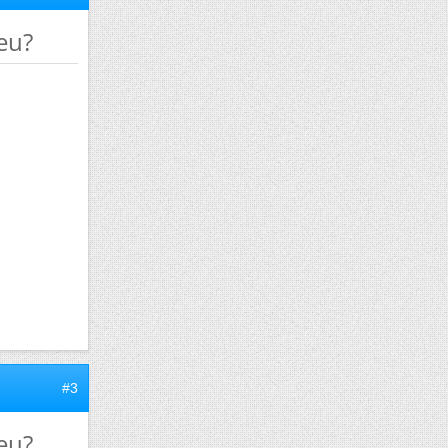
peu?
#3
peu?