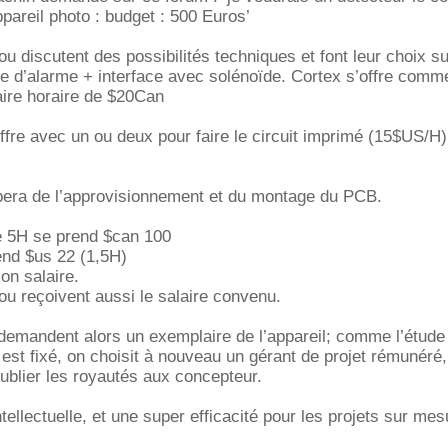
reil photo : budget : 500 Euros’
ou discutent des possibilités techniques et font leur choix s
e d’alarme + interface avec solénoïde. Cortex s’offre comm
aire horaire de $20Can
ffre avec un ou deux pour faire le circuit imprimé (15$US/H),
pera de l’approvisionnement et du montage du PCB.
é 5H se prend $can 100
end $us 22 (1,5H)
on salaire.
tou reçoivent aussi le salaire convenu.
emandent alors un exemplaire de l’appareil; comme l’étude 
x est fixé, on choisit à nouveau un gérant de projet rémunéré,
ublier les royautés aux concepteur.
tellectuelle, et une super efficacité pour les projets sur mes