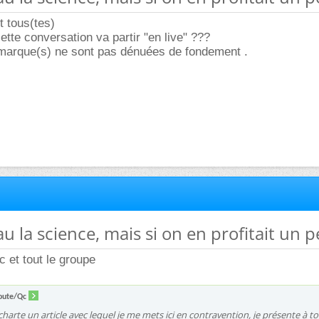
t tous(tes)
tte conversation va partir "en live" ???
remarque(s) ne sont pas dénuées de fondement .
au la science, mais si on en profitait un 
c et tout le groupe
loute/Qc
 la charte un article avec lequel je me mets ici en contravention, je présente à t