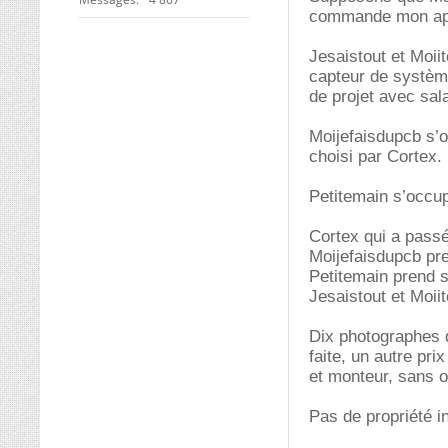
commande mon appa
Jesaistout et Moiit
capteur de systèm
de projet avec sal
Moijefaisdupcb s’o
choisi par Cortex.
Petitemain s’occu
Cortex qui a pass
Moijefaisdupcb pr
Petitemain prend s
Jesaistout et Moii
Dix photographes d
faite, un autre pri
et monteur, sans o
Pas de propriété in