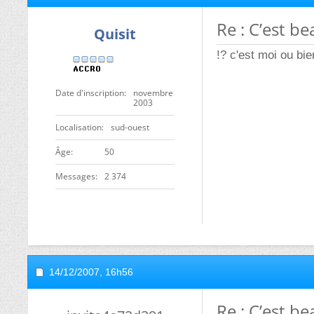
Re : C’est be
Quisit
!? c'est moi ou bie
Date d'inscription
novembre
2003
Localisation
sud-ouest
ge
50
Messages
2 374
14/12/2007,
16h56
Re : C’est be