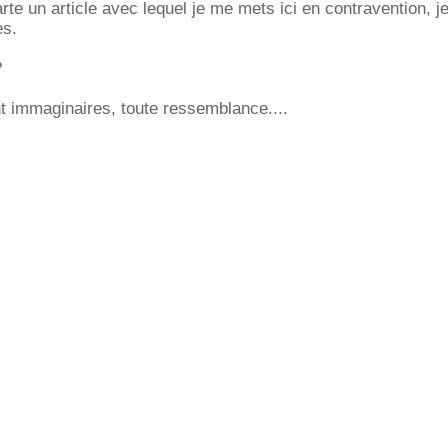
arte un article avec lequel je me mets ici en contravention, j
es.
?
t immaginaires, toute ressemblance....