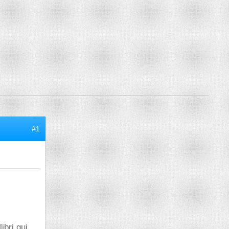
#1
ibri qui