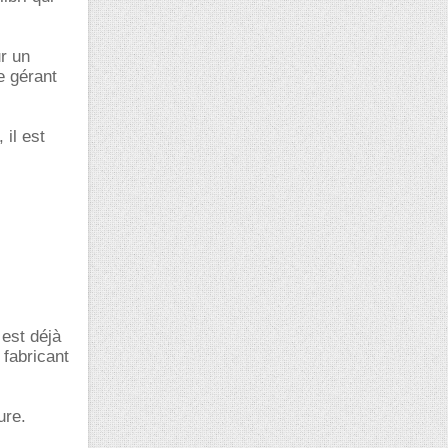
ur un
e gérant
 il est
est déjà
 fabricant
ure.