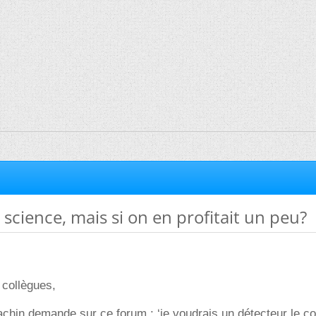
 science, mais si on en profitait un peu?
 collègues,
in demande sur ce forum : ‘je voudrais un détecteur le col