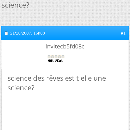
science?
21/10/2007,
16h08
#1
invitecb5fd08c
science des rêves est t elle une
science?