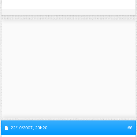
22/10/2007,
20h20
#6