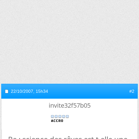
22/10/2007,
15h34
#2
invite32f57b05