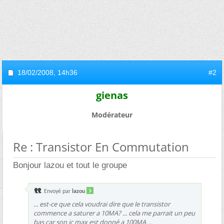
18/02/2008,
14h36
#2
gienas
Modérateur
Re : Transistor En Commutation
Bonjour lazou et tout le groupe
Envoyé par
lazou
... est-ce que cela voudrai dire que le transistor
commence a saturer a 10MA? ... cela me parrait un peu
bas car son ic max est donné a 100MA ...