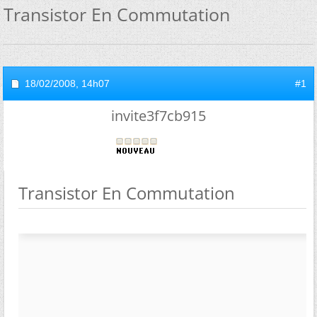
Transistor En Commutation
18/02/2008,
14h07
#1
invite3f7cb915
Transistor En Commutation