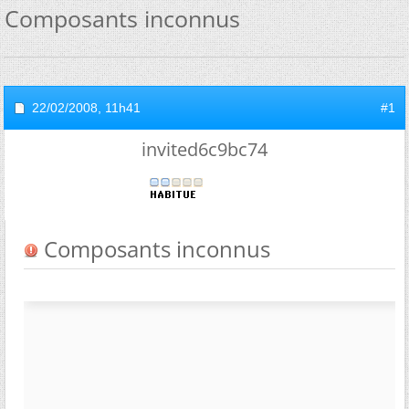
Composants inconnus
22/02/2008,
11h41
#1
invited6c9bc74
Composants inconnus