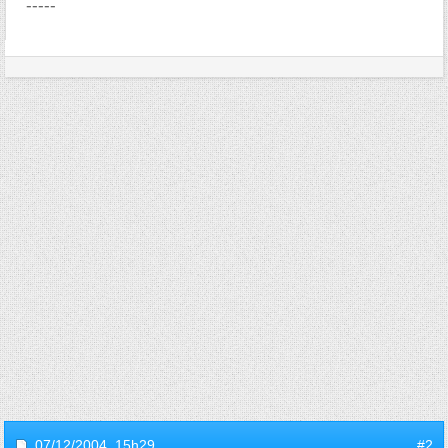
-----
07/12/2004,
15h29
#2