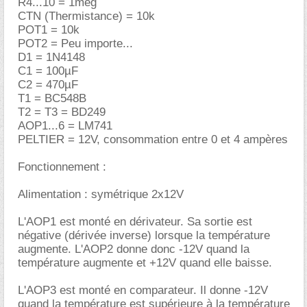
R4...10 = 1meg
CTN (Thermistance) = 10k
POT1 = 10k
POT2 = Peu importe...
D1 = 1N4148
C1 = 100µF
C2 = 470µF
T1 = BC548B
T2 = T3 = BD249
AOP1...6 = LM741
PELTIER = 12V, consommation entre 0 et 4 ampères
Fonctionnement :
Alimentation : symétrique 2x12V
L'AOP1 est monté en dérivateur. Sa sortie est
négative (dérivée inverse) lorsque la température
augmente. L'AOP2 donne donc -12V quand la
température augmente et +12V quand elle baisse.
L'AOP3 est monté en comparateur. Il donne -12V
quand la température est supérieure à la température