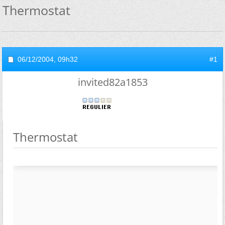
Thermostat
06/12/2004,
09h32
#1
invited82a1853
Thermostat