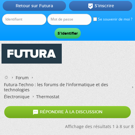
Retour sur Futura
S'inscrire

Se souvenir de moi ?
Forum
Futura-Techno : les forums de l'informatique et des
technologies
Électronique
Thermostat

RÉPONDRE À LA DISCUSSION
Affichage des résultats 1 à 8 sur 8