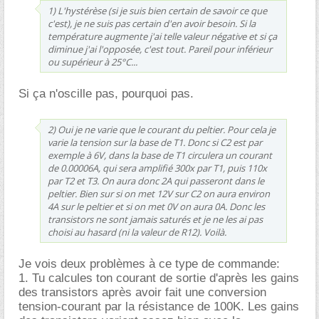
1) L'hystérèse (si je suis bien certain de savoir ce que
c'est), je ne suis pas certain d'en avoir besoin. Si la
température augmente j'ai telle valeur négative et si ça
diminue j'ai l'opposée, c'est tout. Pareil pour inférieur
ou supérieur à 25°C...
Si ça n'oscille pas, pourquoi pas.
2) Oui je ne varie que le courant du peltier. Pour cela je
varie la tension sur la base de T1. Donc si C2 est par
exemple à 6V, dans la base de T1 circulera un courant
de 0.00006A, qui sera amplifié 300x par T1, puis 110x
par T2 et T3. On aura donc 2A qui passeront dans le
peltier. Bien sur si on met 12V sur C2 on aura environ
4A sur le peltier et si on met 0V on aura 0A. Donc les
transistors ne sont jamais saturés et je ne les ai pas
choisi au hasard (ni la valeur de R12). Voilà.
Je vois deux problèmes à ce type de commande:
1. Tu calcules ton courant de sortie d'après les gains
des transistors après avoir fait une conversion
tension-courant par la résistance de 100K. Les gains