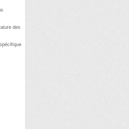
us
rature des
spécifique