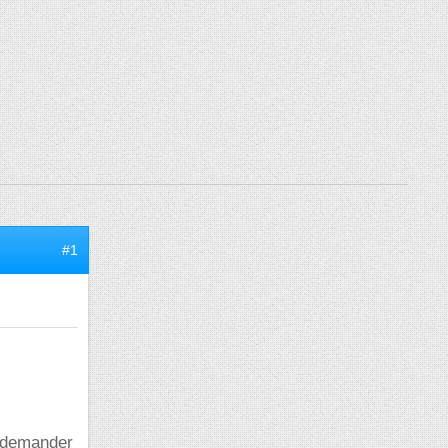
#1
e demander