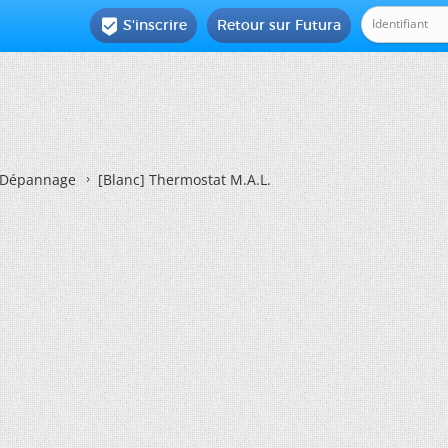
S'inscrire
Retour sur Futura

Dépannage
[Blanc]
Thermostat M.A.L.