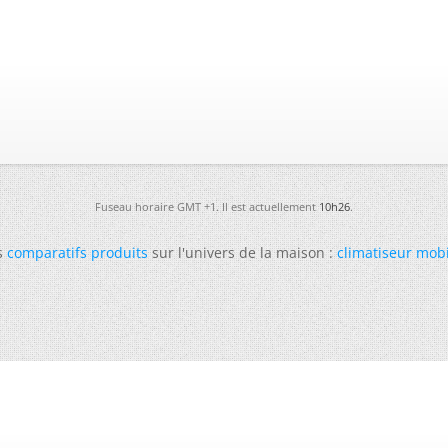
Fuseau horaire GMT +1. Il est actuellement
10h26
.
s
comparatifs produits
sur l'univers de la maison :
climatiseur mob