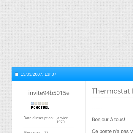
13/03/2007,
13h07
Thermostat 
invite94b5015e
------
Date d'inscription
janvier
Bonjour à tous!
1970
Ce poste n'a pas v
Messages
22