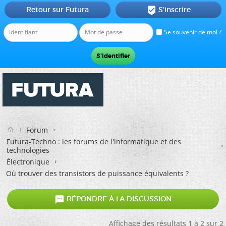
Retour sur Futura
S'inscrire

Se souvenir de moi ?
Forum
Futura-Techno : les forums de l'informatique et des
technologies
Électronique
Où trouver des transistors de puissance équivalents ?

RÉPONDRE À LA DISCUSSION
Affichage des résultats 1 à 2 sur 2