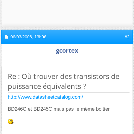
06/03/2008,
13h06
#2
gcortex
Re : Où trouver des transistors de
puissance équivalents ?
http://www.datasheetcatalog.com/
BD246C et BD245C mais pas le même boitier