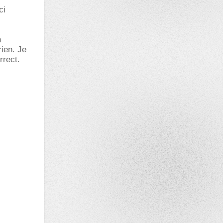
ci
n
rien. Je
rrect.