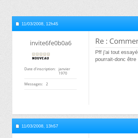
11/03/2008,
12h45
Re : Commen
invite6fe0b0a6
Pff j'ai tout essay
pourrait-donc être
Date d'inscription
janvier
1970
Messages
2
11/03/2008,
13h57