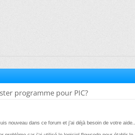
ster programme pour PIC?
suis nouveau dans ce forum et j'ai déjà besoin de votre aide..
er problème car j'ai utilisé le logiciel flowcode pour établir le