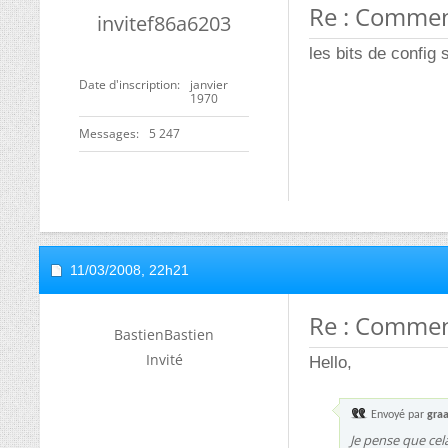
Re : Commen
invitef86a6203
les bits de config
Date d'inscription
janvier
1970
Messages
5 247
11/03/2008,
22h21
Re : Commen
BastienBastien
Invité
Hello,
Envoyé par
gra
Je pense que cel