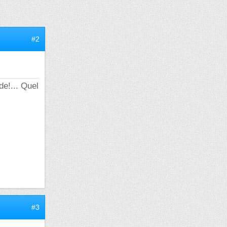
#2
de!... Quel
#3