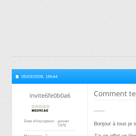
05/03/2008,
18h44
Comment te
invite6fe0b0a6
------
Date d'inscription
janvier
Bonjour à tous je 
1970
J'ai en effet un lég
Messages
2