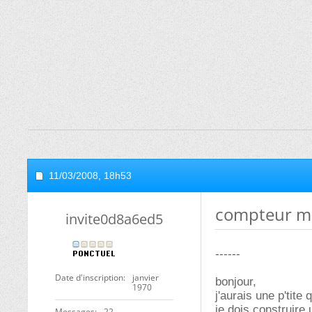
11/03/2008,
18h53
compteur mo
invite0d8a6ed5
------
Date d'inscription
janvier
bonjour,
1970
j'aurais une p'tite
je dois construire
Messages
22