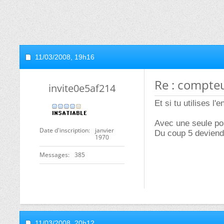
11/03/2008,
19h16
Re : compte
invite0e5af214
Et si tu utilises 
Avec une seule por
Date d'inscription
janvier
Du coup 5 deviend
1970
Messages
385
11/03/2008,
20h12