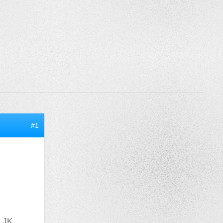
#1
s JK