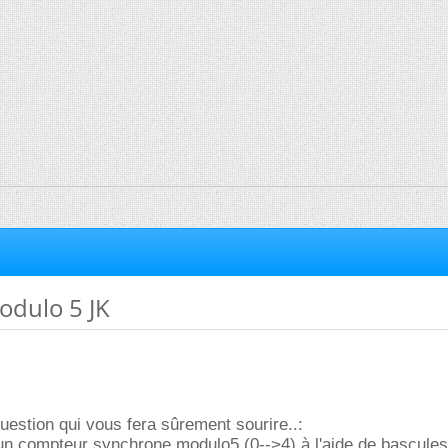
dulo 5 JK
 question qui vous fera sûrement sourire..:
 un compteur synchrone modulo5 (0-->4) à l'aide de bascule