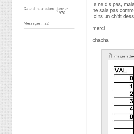
je ne dis pas, mai
Date d'inscription
janvier
ne sais pas commen
1970
joins un ch'tit dess
Messages
22
merci
chacha
Images atta