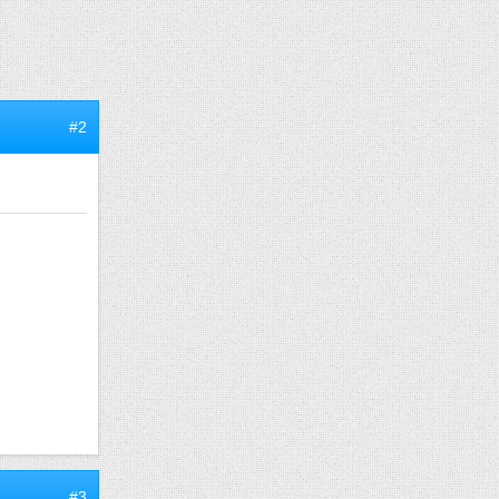
#2
#3