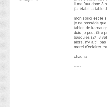
il me faut donc 3 
j'ai établi la table
mon souci est le s
je ne possède que 
tables de karnaugh
dois-je peut-être 
bascules (2³=8 val
alors, n'y a t'il p
merci d'eclairer ma
chacha
-----