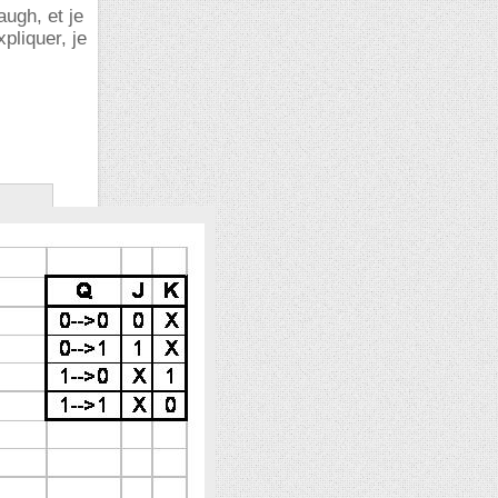
augh, et je
pliquer, je