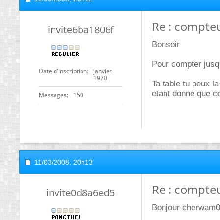
Re : compte
invite6ba1806f
Bonsoir
Pour compter jusqua
Date d'inscription
janvier
1970
Ta table tu peux l
etant donne que ce
Messages
150
11/03/2008,
20h13
Re : compte
invite0d8a6ed5
Bonjour cherwam07