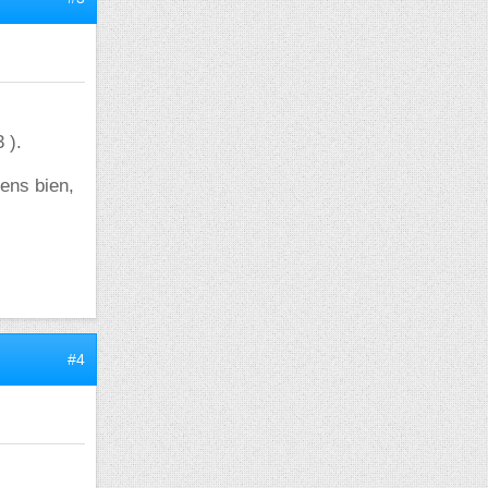
 ).
iens bien,
#4