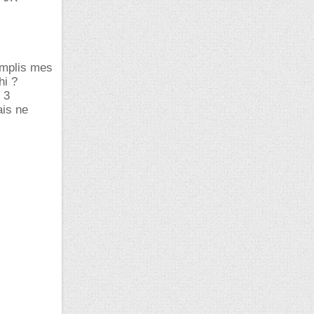
emplis mes
hi ?
 3
ais ne