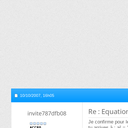
10/10/2007,
16h05
Re : Equatio
invite787dfb08
Je confirme pour l
tu arrives à : a² =