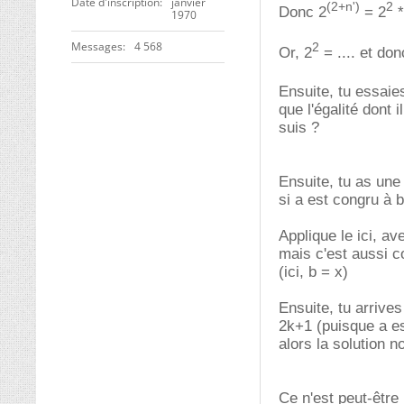
Date d'inscription
janvier
(2+n')
2
Donc 2
= 2
*
1970
Messages
4 568
2
Or, 2
= .... et do
Ensuite, tu essaie
que l'égalité dont 
suis ?
Ensuite, tu as une 
si a est congru à b
Applique le ici, av
mais c'est aussi c
(ici, b = x)
Ensuite, tu arrives
2k+1 (puisque a es
alors la solution 
Ce n'est peut-être 