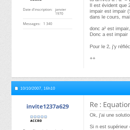
Il est évident que 
Date d'inscription
janvier
impair est impair (
1970
dans le cours, mai
Messages
1 340
donc a² est impair,
Donc a est impair
Pour le 2, j'y réfl
++
10/10/2007,
16h10
Re : Equatio
invite1237a629
Ok, j'ai une solut
Si n est supérieur 