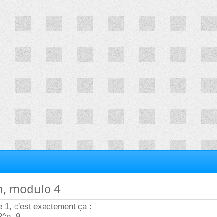
n, modulo 4
e 1, c'est exactement ça :
 2^n -9