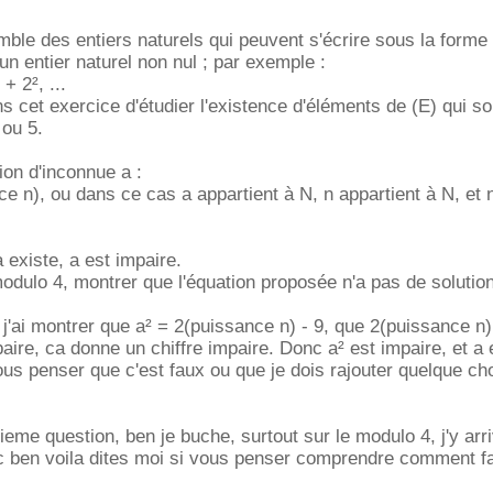
mble des entiers naturels qui peuvent s'écrire sous la forme
un entier naturel non nul ; par exemple :
+ 2², ...
 cet exercice d'étudier l'existence d'éléments de (E) qui so
 ou 5.
ion d'inconnue a :
ce n), ou dans ce cas a appartient à N, n appartient à N, et 
 existe, a est impaire.
odulo 4, montrer que l'équation proposée n'a pas de solution
 j'ai montrer que a² = 2(puissance n) - 9, que 2(puissance n)
aire, ca donne un chiffre impaire. Donc a² est impaire, et a 
vous penser que c'est faux ou que je dois rajouter quelque ch
ieme question, ben je buche, surtout sur le modulo 4, j'y arr
c ben voila dites moi si vous penser comprendre comment fa