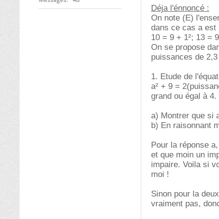
Déja l'énnoncé :
On note (E) l'ense
dans ce cas a est 
10 = 9 + 1²; 13 = 9 
On se propose dans
puissances de 2,3
1. Etude de l'équat
a² + 9 = 2(puissan
grand ou égal à 4.
a) Montrer que si a
b) En raisonnant m
Pour la réponse a,
et que moin un imp
impaire. Voila si 
moi !
Sinon pour la deux
vraiment pas, don