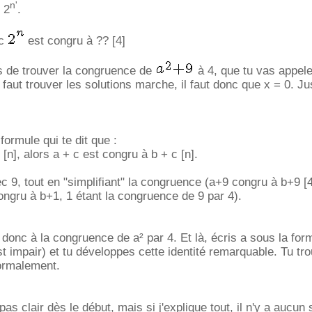
n'
 2
.
nc
est congru à ?? [4]
s de trouver la congruence de
à 4, que tu vas appele
il faut trouver les solutions marche, il faut donc que x = 0. Ju
formule qui te dit que :
 [n], alors a + c est congru à b + c [n].
ec 9, tout en "simplifiant" la congruence (a+9 congru à b+9 [4
ongru à b+1, 1 étant la congruence de 9 par 4).
 donc à la congruence de a² par 4. Et là, écris a sous la for
t impair) et tu développes cette identité remarquable. Tu tr
normalement.
pas clair dès le début, mais si j'explique tout, il n'y a aucu