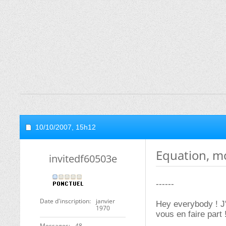
10/10/2007,
15h12
Equation, m
invitedf60503e
------
Date d'inscription
janvier
Hey everybody ! J'
1970
vous en faire part 
Messages
48