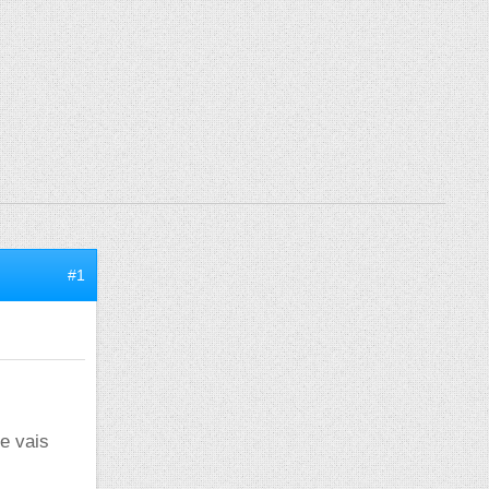
#1
je vais