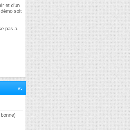
ir et d'un
a démo soit
se pas a.
#3
e bonne)