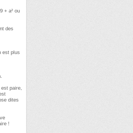
 9 + a² ou
nt des
n est plus
.
 est paire,
est
ose dites
ive
ire !