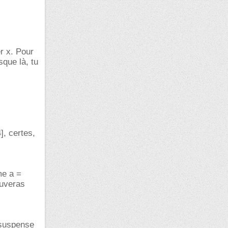
r x. Pour
sque là, tu
], certes,
me a =
ouveras
n suspense