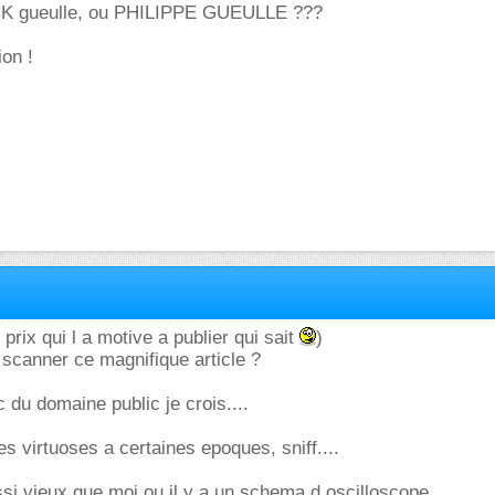
ICK gueulle, ou PHILIPPE GUEULLE ???
ion !
 prix qui l a motive a publier qui sait
)
 scanner ce magnifique article ?
 du domaine public je crois....
s virtuoses a certaines epoques, sniff....
ussi vieux que moi ou il y a un schema d oscilloscope