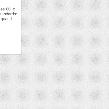
ees 80, c
standards:
 quand