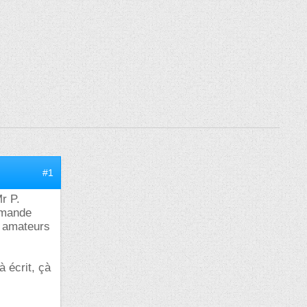
#1
r P.
ommande
s amateurs
 écrit, çà