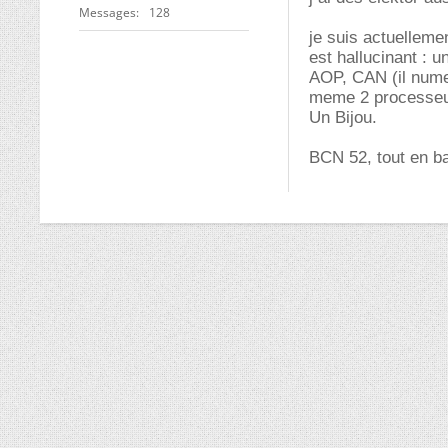
Messages
128
je suis actuellem
est hallucinant : 
AOP, CAN (il nume
meme 2 processeu
Un Bijou.
BCN 52, tout en b