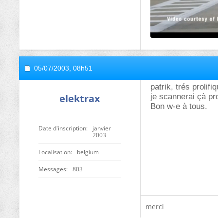
05/07/2003,
08h51
patrik, trés prolif
elektrax
je scannerai çà p
Bon w-e à tous.
Date d'inscription
janvier
2003
Localisation
belgium
Messages
803
merci