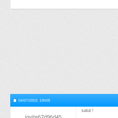
04/07/2003,
19h08
salut !
invite67d96d45