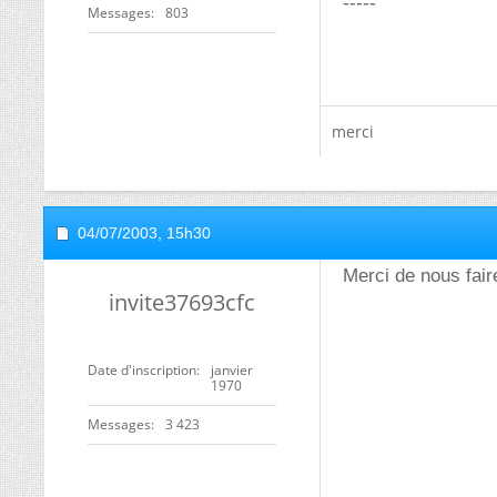
-----
Messages
803
merci
04/07/2003,
15h30
Merci de nous fai
invite37693cfc
Date d'inscription
janvier
1970
Messages
3 423