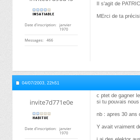
Il s'agit de PATR
MErci de ta précis
Date d'inscription
janvier
1970
Messages
466
04/07/2003,
22h51
c ptet de gagner le
invite7d771e0e
si tu pouvais nous
nb : apres 30 ans c
Y avait vraiment de
Date d'inscription
janvier
1970
j ai des elektor a