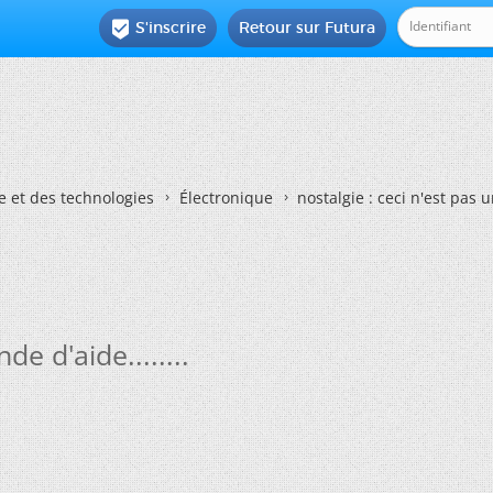
S'inscrire
Retour sur Futura

e et des technologies
Électronique
nostalgie : ceci n'est pas 
e d'aide........