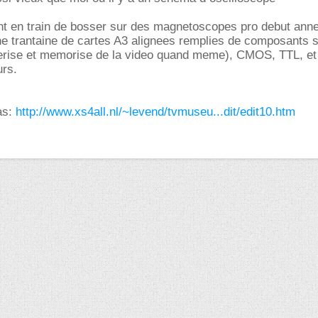
ent en train de bosser sur des magnetoscopes pro debut ann
une trantaine de cartes A3 alignees remplies de composants 
rise et memorise de la video quand meme), CMOS, TTL, et
rs.
as:
http://www.xs4all.nl/~levend/tvmuseu...dit/edit10.htm