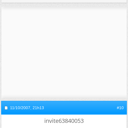
11/10/2007,
21h13
#10
invite63840053