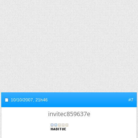
10/10/2007,
21h46
#7
invitec859637e