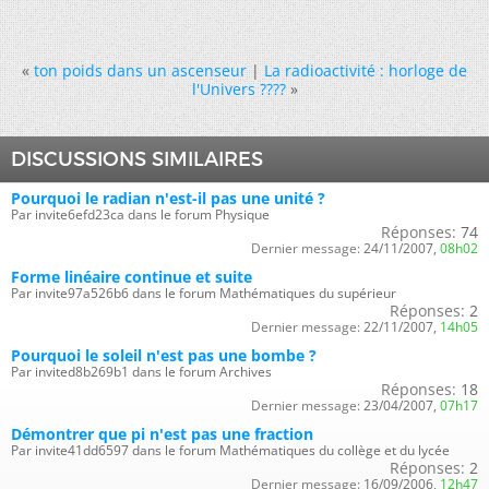
«
ton poids dans un ascenseur
|
La radioactivité : horloge de
l'Univers ????
»
DISCUSSIONS SIMILAIRES
Pourquoi le radian n'est-il pas une unité ?
Par invite6efd23ca dans le forum Physique
Réponses:
74
Dernier message:
24/11/2007,
08h02
Forme linéaire continue et suite
Par invite97a526b6 dans le forum Mathématiques du supérieur
Réponses:
2
Dernier message:
22/11/2007,
14h05
Pourquoi le soleil n'est pas une bombe ?
Par invited8b269b1 dans le forum Archives
Réponses:
18
Dernier message:
23/04/2007,
07h17
Démontrer que pi n'est pas une fraction
Par invite41dd6597 dans le forum Mathématiques du collège et du lycée
Réponses:
2
Dernier message:
16/09/2006,
12h47