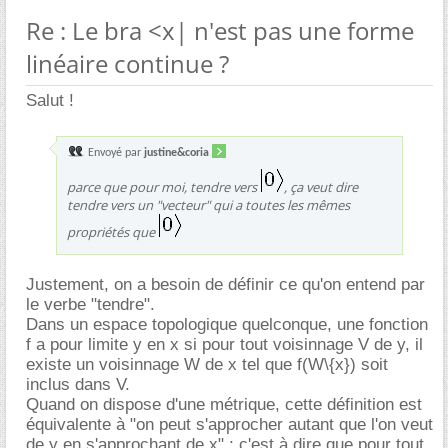
Re : Le bra <x| n'est pas une forme
linéaire continue ?
Salut !
Envoyé par
justine&coria
parce que pour moi, tendre vers
, ça veut dire
tendre vers un "vecteur" qui a toutes les mêmes
propriétés que
Justement, on a besoin de définir ce qu'on entend par
le verbe "tendre".
Dans un espace topologique quelconque, une fonction
f a pour limite y en x si pour tout voisinnage V de y, il
existe un voisinnage W de x tel que f(W\{x}) soit
inclus dans V.
Quand on dispose d'une métrique, cette définition est
équivalente à "on peut s'approcher autant que l'on veut
de y en s'approchant de x" ; c'est à dire que pour tout