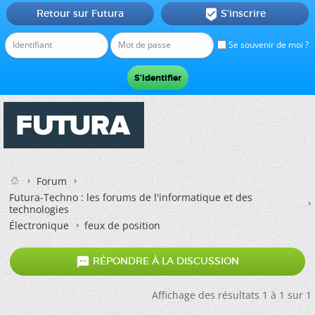
Retour sur Futura
S'inscrire

Se souvenir de moi ?
Forum
Futura-Techno : les forums de l'informatique et des
technologies
Électronique
feux de position

RÉPONDRE À LA DISCUSSION
Affichage des résultats 1 à 1 sur 1