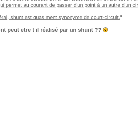
ui permet au courant de passer d'un point à un autre d'un cir
ral, shunt est quasiment synonyme de court-circuit.
"
 peut etre t il réalisé par un shunt ??