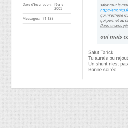
Date d'inscription
février
salut tout le mo
2005
http://etronics
qui m'échape ici,
Messages
71 138
qui permet au co
Dans ce sens gén
oui mais c
Salut Tarick
Tu aurais pu rajou
Un shunt n'est pa
Bonne soirée