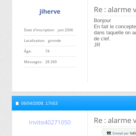
Re : alarme 
jiherve
Bonjour
En fait le concept
Date d'inscription
juin 2006
dans laquelle on au
de clef.
Localisation
gironde
JR
ge
74
Messages
28 269
06/04/2008,
17h53
Re : alarme 
invite40271050
Envoyé par
TaR