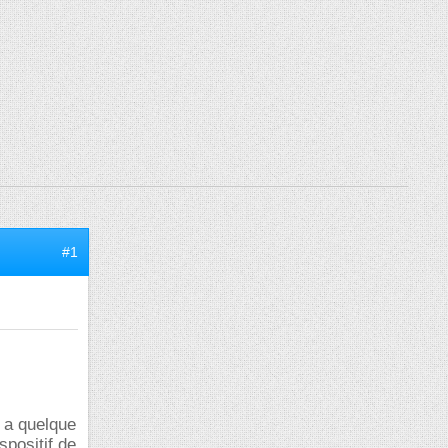
#1
 y a quelque
spositif de