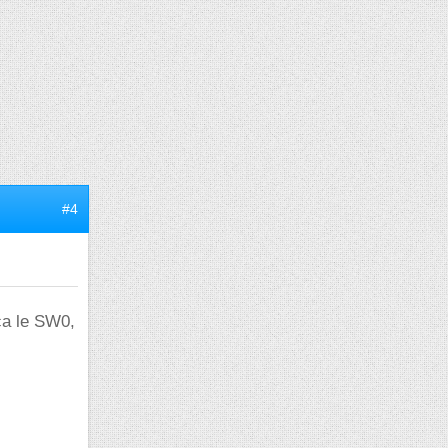
#4
 ca le SW0,