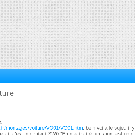
ture
e,
ee.fr/montages/voiture/VO01/VO01.htm
, bein voila le sujet, il
 ici, c'est le contact SW0;"
En électricité, un shunt est un di