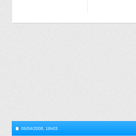
06/04/2008,
16h03