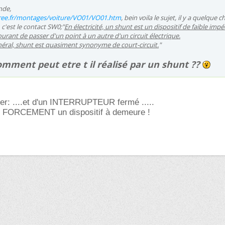
nde,
.free.fr/montages/voiture/VO01/VO01.htm
, bein voila le sujet, il y a quelque 
 c'est le contact SW0;"
En électricité, un shunt est un dispositif de faible imp
urant de passer d'un point à un autre d'un circuit électrique.
éral, shunt est quasiment synonyme de court-circuit.
"
omment peut etre t il réalisé par un shunt ??
ter: ....et d'un INTERRUPTEUR fermé .....
s FORCEMENT un dispositif à demeure !