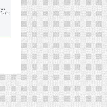
chose
édance