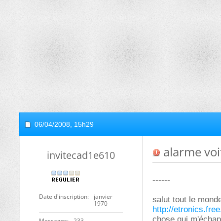
06/04/2008,
15h29
alarme voi
invitecad1e610
------
Date d'inscription
janvier
salut tout le mond
1970
http://etronics.fr
chose qui m'échape
Messages
233