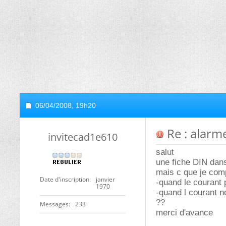
06/04/2008,
19h20
Re : alarm
invitecad1e610
salut
une fiche DIN dans
mais c que je comp
Date d'inscription
janvier
-quand le courant 
1970
-quand l courant n
??
Messages
233
merci d'avance