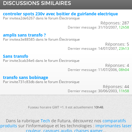
DISCUSSIONS SIMILAIRES
controler spots 230v avec boitier de guirlande electrique
Par invitea2de6267 dans le forum Électronique
Réponses:
287
Dernier message:
31/10/2007,
12h58
amplis sans transfo ?
Par invitea3e88585 dans le forum Électronique
Réponses:
5
Dernier message:
14/07/2007,
23h13
Sans transfo
Par invite3cab34e6 dans le forum Électronique
Réponses:
4
Dernier message:
11/07/2006,
08h04
transfo sans bobinage
Par invite731c83db dans le forum Électronique
Réponses:
44
Dernier message:
30/06/2003,
11h58
Fuseau horaire GMT +1. Il est actuellement
10h48
.
Dans la rubrique
Tech
de Futura, découvrez nos
comparatifs
produits
sur l'informatique et les technologies :
imprimantes laser
couleur
,
casques audio
,
chaises gamer
...