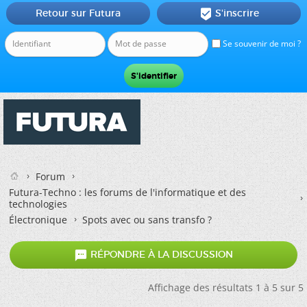
Retour sur Futura
S'inscrire

Se souvenir de moi ?
Forum
Futura-Techno : les forums de l'informatique et des
technologies
Électronique
Spots avec ou sans transfo ?

RÉPONDRE À LA DISCUSSION
Affichage des résultats 1 à 5 sur 5