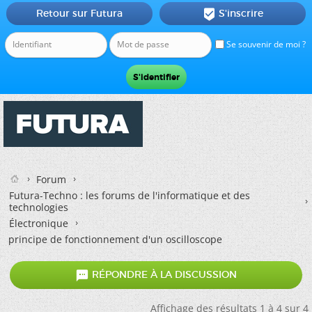
Retour sur Futura
S'inscrire

Se souvenir de moi ?
Forum
Futura-Techno : les forums de l'informatique et des
technologies
Électronique
principe de fonctionnement d'un oscilloscope

RÉPONDRE À LA DISCUSSION
Affichage des résultats 1 à 4 sur 4