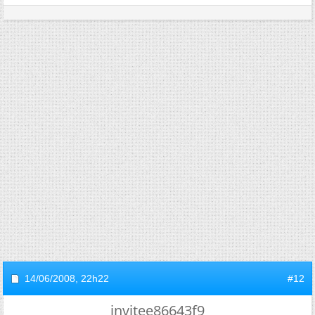
14/06/2008,
22h22
#12
invitee86643f9