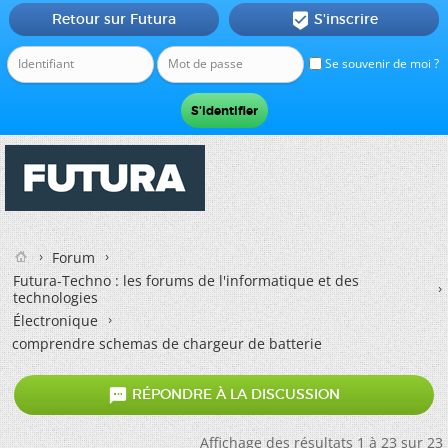
Retour sur Futura
S'inscrire

Se souvenir de moi ?
Forum
Futura-Techno : les forums de l'informatique et des
technologies
Électronique
comprendre schemas de chargeur de batterie

RÉPONDRE À LA DISCUSSION
Affichage des résultats 1 à 23 sur 23