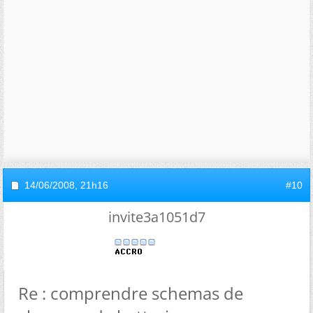
14/06/2008,
21h16
#10
invite3a1051d7
Re : comprendre schemas de