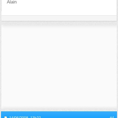
Alain
14/06/2008,
13h22
#4