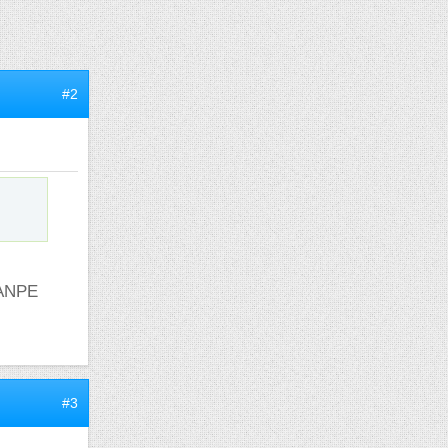
#2
l'ANPE
#3