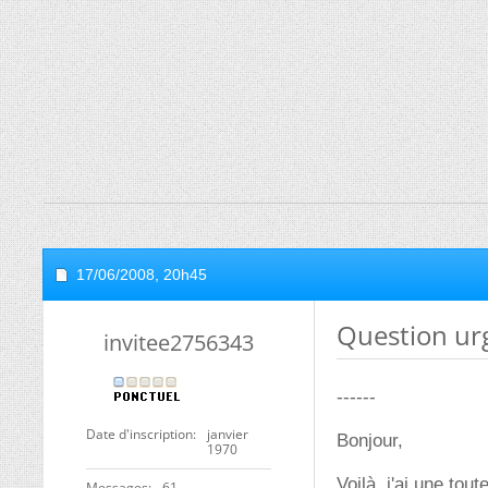
17/06/2008,
20h45
Question ur
invitee2756343
------
Date d'inscription
janvier
Bonjour,
1970
Voilà, j'ai une tou
Messages
61