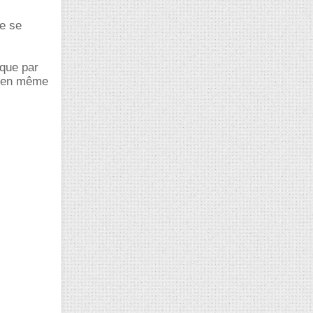
e se
 que par
s en même