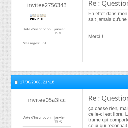
Re : Questio
invitee2756343
En effet dans mon
sait jamais qu'une
Date d'inscription
janvier
1970
Merci !
Messages
61
17/06/2008,
21h18
Re : Questio
invitee05a3fcc
ça casse rien, mais
celle-ci est libre.
Date d'inscription
janvier
trame qui comporte
1970
celui qui reconnai