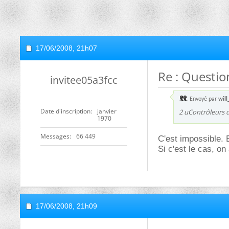
17/06/2008,
21h07
Re : Questio
invitee05a3fcc
Envoyé par
will
Date d'inscription
janvier
2 uContrôleurs 
1970
Messages
66 449
C'est impossible. E
Si c'est le cas, on
17/06/2008,
21h09