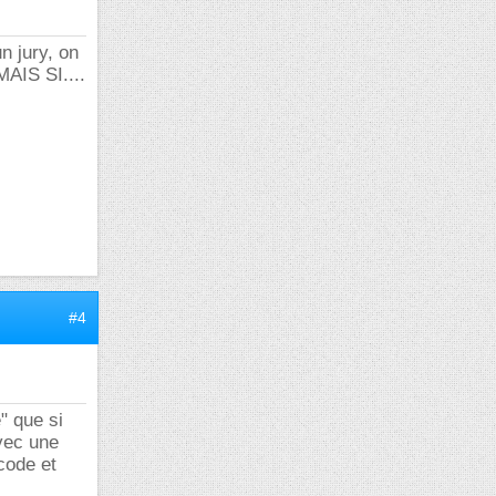
n jury, on
MAIS SI....
#4
" que si
avec une
code et